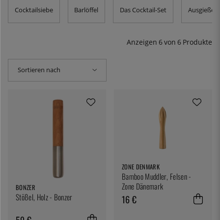
natürlich eine einfache und gut gemachte Lösung - den
Cocktailsiebe
Barlöffel
Das Cocktail-Set
Ausgießer
Muddler. Bei uns finden Sie Stößel von verschiedenen
Herstellern in guter Qualität. Außer für die Herstellung
von Mojitos können Sie damit Obst und Beeren
Anzeigen
6
von
6
Produkte
zerdrücken oder die Limette in einem Caipirinha
zerdrücken.
Sortieren nach
ZONE DENMARK
Bamboo Muddler, Felsen -
Zone Dänemark
BONZER
Stößel, Holz - Bonzer
16 €
59 €