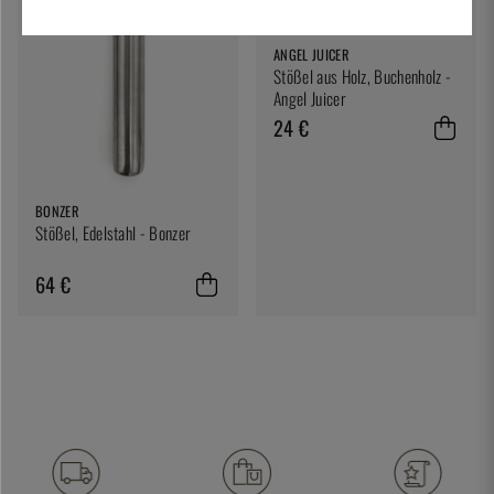
ANGEL JUICER
Stößel aus Holz, Buchenholz -
Angel Juicer
24 €
BONZER
Stößel, Edelstahl - Bonzer
64 €