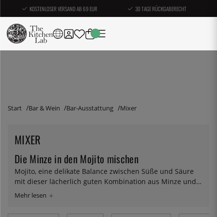
KOSTENLOSER VERSAND AB 69 EUR
30 TAGE RÜCKGABERECHT
Start
Bar & Wein
Bar-Ausstattung
Mixer
MIXER
Die Minze in den Mojito mischen
Mojito, eine delikate Balance zwischen Süße und Säure
mit dieser lächerlich guten Kombination aus Minze und
Rum. Um die Aromen aus den Minzblättern in das
Getränk zu bekommen, müssen Sie die Blätter vorsichtig
in etwas Flüssigkeit pürieren. Für diese Aufgabe gibt es