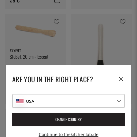
EXXENT
Stößel, 20 cm - Excent
13 €
BONZER
ARE YOU IN THE RIGHT PLACE?
Stößel - Bonzer
22 €
USA
CHANGE COUNTRY
Continue to thekitchenlab.de