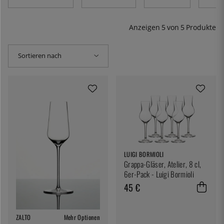
auch nicht an den Gläsern sparen. Bei uns finden Sie
unter anderem Cognacgläser, Sherrygläser und
Tequilagläser.
Anzeigen
5
von
5
Produkte
Sortieren nach
LUIGI BORMIOLI
Grappa-Gläser, Atelier, 8 cl,
6er-Pack - Luigi Bormioli
45 €
ZALTO
Mehr Optionen