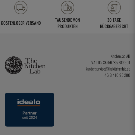
TAUSENDE VON
30 TAGE
KOSTENLOSER VERSAND
PRODUKTEN
RÜCKGABERECHT
KitchenLab AB
VAT-ID: SE556785-619901
kundenservice@thekitchenlab.de
+46 8 410 95 200