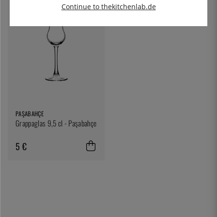
Continue to thekitchenlab.de
PAŞABAHÇE
Grappaglas 9,5 cl - Paşabahçe
5 €