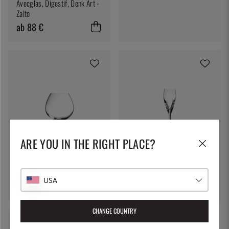
Avecglas, Digestif, Denk Art -
Zalto
ab 88 €
ARE YOU IN THE RIGHT PLACE?
STÖLZLE
STÖLZLE
Cognacglas Penelopé 580 ml
Likörglas Penelopé 60 ml
USA
9 €
8 €
CHANGE COUNTRY