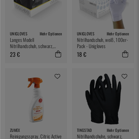
UNIGLOVES
Mehr Optionen
UNIGLOVES
Mehr Optionen
Langes Modell
Nitrilhandschuh, weiß, 100er-
Nitrilhandschuh, schwarz,
Pack - Unigloves
extra stark, 100er-Pack -
23 €
18 €
Unigloves
ZUMEX
TINGSTAD
Mehr Optionen
Reinigungsspray, Citric Active
Nitrilhandschuhe, schwarz,