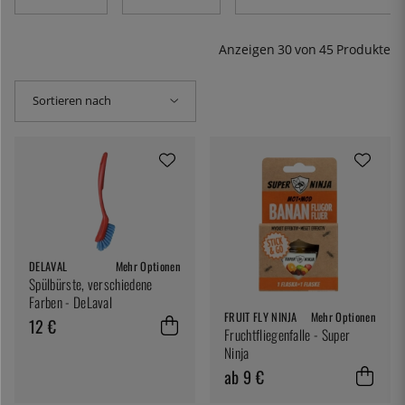
Nitrilhandschuhe. Sie finden auch hochwertige
Reinigungsprodukte für Kupfer und Edelstahl. Für die
Restaurantküche finden Sie hier auch Müllsäcke, Wagen
Anzeigen
30
von
45
Produkte
für Geschirrkörbe und Edelstahleimer. Schrubben,
schrubben, schrubben!
Sortieren nach
DELAVAL
Mehr Optionen
Spülbürste, verschiedene
Farben - DeLaval
FRUIT FLY NINJA
Mehr Optionen
12 €
Fruchtfliegenfalle - Super
Ninja
ab 9 €