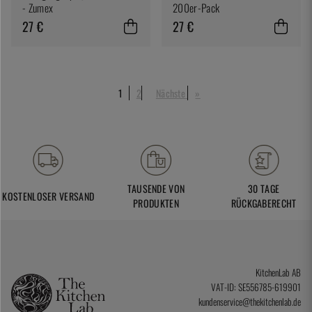
- Zumex
200er-Pack
27 €
27 €
1
2
Nächste
»
TAUSENDE VON
30 TAGE
KOSTENLOSER VERSAND
PRODUKTEN
RÜCKGABERECHT
KitchenLab AB
VAT-ID: SE556785-619901
kundenservice@thekitchenlab.de