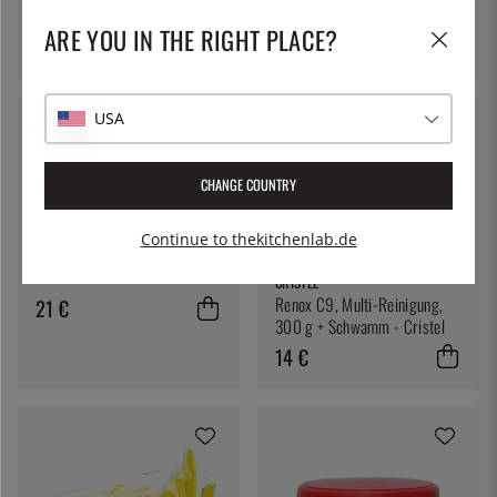
Hendi
ARE YOU IN THE RIGHT PLACE?
1450 €
USA
CHANGE COUNTRY
CRISTEL
Continue to thekitchenlab.de
Spülbürste, POC - Cristel
CRISTEL
Renox C9, Multi-Reinigung,
21 €
300 g + Schwamm - Cristel
14 €