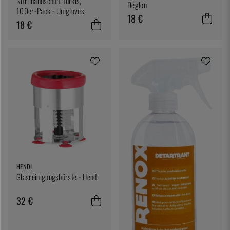
Nitrilhandschuh, türkis,
Déglon
100er-Pack - Unigloves
18 €
18 €
HENDI
Glasreinigungsbürste - Hendi
32 €