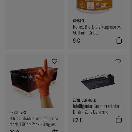
CRISTEL
Renox, Bio-Entkalkungsspray,
500 ml - Cristel
9 €
ZONE DENMARK
Intelligenter Geschirrständer,
Diish - Zone Denmark
UNIGLOVES
Nitrilhandschuh, orange, extra
82 €
stark, 100er-Pack - Unigloves
- Medium