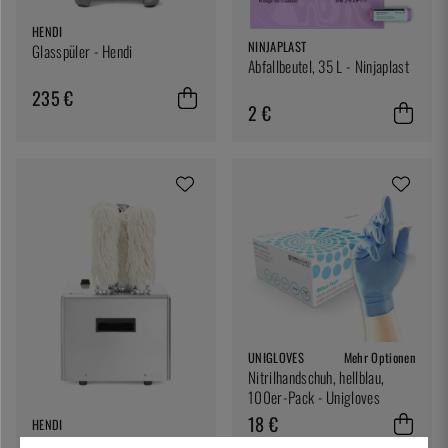
HENDI
NINJAPLAST
Glasspüler - Hendi
Abfallbeutel, 35 L - Ninjaplast
235 €
2 €
UNIGLOVES
Mehr Optionen
Nitrilhandschuh, hellblau,
100er-Pack - Unigloves
18 €
HENDI
Elektrischer Glaspolierer -