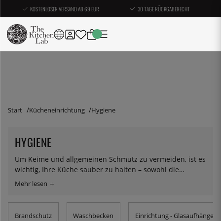
KOSTENLOSER VERSAND AB 69 EUR
30 TAGE RÜCKGABERECHT
Start
Kücheneinrichtung
Hygiene
HYGIENE
Um Keime und allgemeinen Schmutz zu vermeiden, ist es
wichtig, Ihre Küche sauber zu halten – sowohl die
Oberflächen und Utensilien als auch sich selbst. In
dieser Kategorie haben wir alles gesammelt, was die
Reinigung ein wenig erleichtert, z.B. Seifen- und
Waschmittelpumpen, Recyclingbehälter und
Brandschutz
Waschbecken
Einrichtung - Glasaufhänger