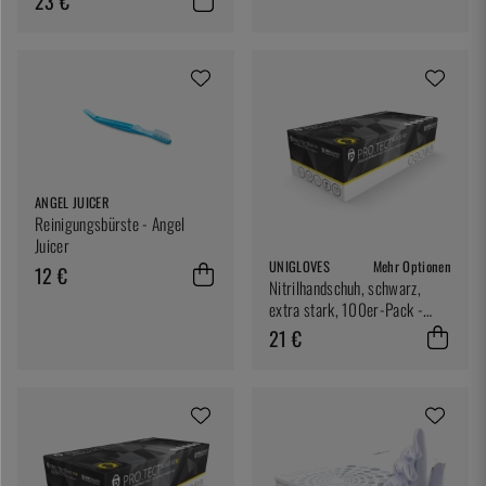
23 €
ANGEL JUICER
Reinigungsbürste - Angel
Juicer
UNIGLOVES
Mehr Optionen
12 €
Nitrilhandschuh, schwarz,
extra stark, 100er-Pack -
Unigloves
21 €