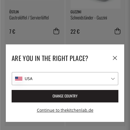
ÖSTLIN
GUZZINI
Gastrolöffel / Servierlöffel
Schneidständer - Guzzini
7 €
22 €
ARE YOU IN THE RIGHT PLACE?
USA
CHANGE COUNTRY
BANANFLUGEFÄLLAN
100% CHEF
Die Bananenfliegenfalle
Eiswürfel, klar - 100% Chef
Continue to thekitchenlab.de
9 €
36 €