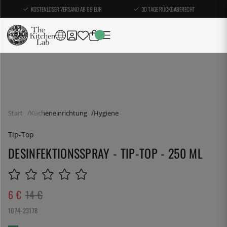
KOSTENLOSER VERSAND AB 69 EUR
30 TAGE RÜCKGABERECHT
Start
Kücheneinrichtung
Hygiene
Tip-Top
DESINFEKTIONSSPRAY - TIP-TOP - 250 ML
6
€
14
€
1074-23178