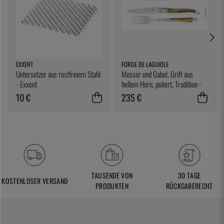
EXXENT
FORGE DE LAGUIOLE
Untersetzer aus rostfreiem Stahl
Messer und Gabel, Griff aus
- Exxent
hellem Horn, poliert, Tradition -
Forge de Laguiole
10 €
235 €
TAUSENDE VON
30 TAGE
KOSTENLOSER VERSAND
PRODUKTEN
RÜCKGABERECHT