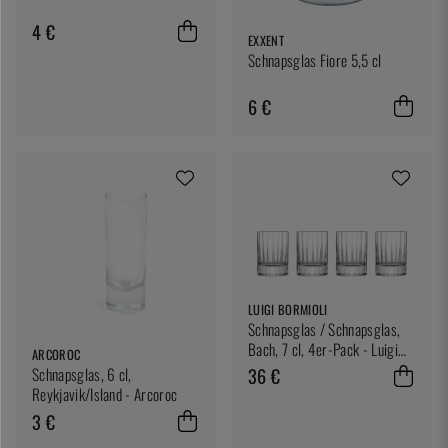
4 €
EXXENT
Schnapsglas Fiore 5,5 cl
6 €
LUIGI BORMIOLI
Schnapsglas / Schnapsglas,
Bach, 7 cl, 4er-Pack - Luigi
ARCOROC
Bormioli
36 €
Schnapsglas, 6 cl,
Reykjavik/Island - Arcoroc
3 €