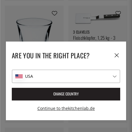
3 CLAVELES
Fleischklopfer, 1,25 kg - 3
Claveles
136 €
ARE YOU IN THE RIGHT PLACE?
USA
CHANGE COUNTRY
EXXENT
Schnapsglas Dublino 5,7 cl
Continue to thekitchenlab.de
4 €