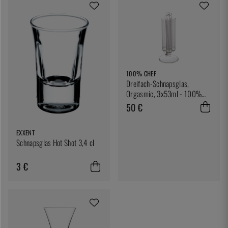
100% CHEF
Dreifach-Schnapsglas,
Orgasmic, 3x53ml - 100%
Chef
50 €
EXXENT
Schnapsglas Hot Shot 3,4 cl
3 €