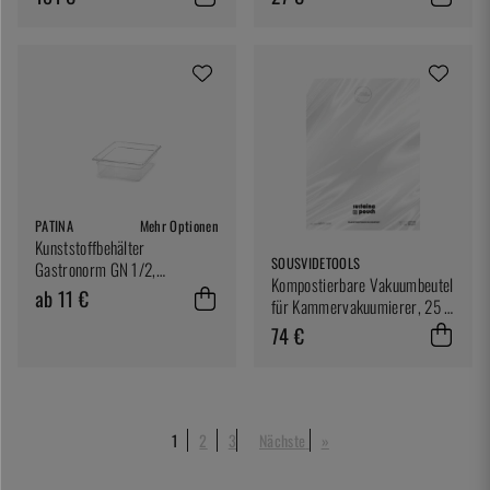
PATINA
Mehr Optionen
Kunststoffbehälter
SOUSVIDETOOLS
Gastronorm GN 1/2,
Kompostierbare Vakuumbeutel
transparent - Patina
ab 11 €
für Kammervakuumierer, 25 x
25 cm, 200er-Pack -
74 €
SousVideTools
1
2
3
Nächste
»