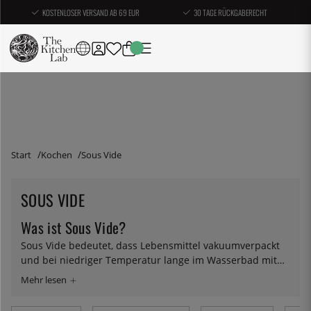
KOSTENLOSER VERSAND AB 69 EUR
30 TAGE RÜCKGABERECHT
Start
Kochen
Sous Vide
SOUS VIDE
Was ist Sous Vide?
Sous Vide bedeutet, dass Lebensmittel vakuumverpackt
und bei niedriger Temperatur lange im Wasserbad mit
höchster Präzision gegart werden. Es ist fabelhaft lecker,
die Textur ist göttlich – und es ist einfach! Als
französische Kochlegenden wie Paul Bocuse und Joël