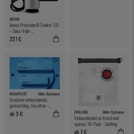
ANOVA
Anova Precision® Cooker 3.0
– Sous-Vide-
Umwälzthermostat mit Wi-Fi
227 €
NINJAPLAST
Mehr Optionen
Druckverschlussbeutel,
gefrierfähig, fossilfrei -
Ninjaplast
ZWILLING
Mehr Optionen
ab 3 €
Vakuumbeutel zu frisch und
sparen, 10-Pack - Zwilling
ab 7 €