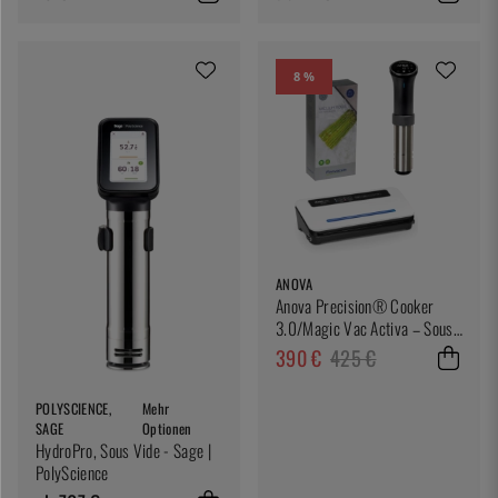
8 %
ANOVA
Anova Precision® Cooker
3.0/Magic Vac Activa – Sous
Vide-paket
390 €
425 €
POLYSCIENCE,
Mehr
SAGE
Optionen
HydroPro, Sous Vide - Sage |
PolyScience