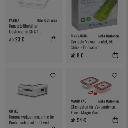
PATINA
Mehr Optionen
Kunststoffbehälter
Gastronorm GN1/1,
FINNVACUM
Mehr Optionen
transparent - Patina
ab 23 €
Gerippte Vakuumbeutel, 50
Stück - Finnvacum
ab 8 €
MAGIC VAC
Mehr Optionen
Glaskasten für Vakuumieren,
ORVED
Free - Magic Vac
Kammervakuummaschine für
ab 54 €
Küchenschubladen, Orved
EVOX 25