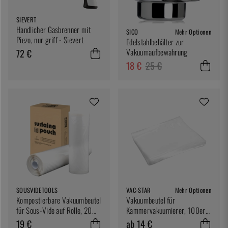
SIEVERT
Handlicher Gasbrenner mit
SICO
Mehr Optionen
Piezo, nur griff - Sievert
Edelstahlbehälter zur
Vakuumaufbewahrung
72 €
18 €
25 €
SOUSVIDETOOLS
VAC-STAR
Mehr Optionen
Kompostierbare Vakuumbeutel
Vakuumbeutel für
für Sous-Vide auf Rolle, 20
Kammervakuumierer, 100er
cm x 5 m - SousVideTools
Pack
19 €
ab 14 €