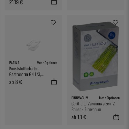
2119 €
PATINA
Mehr Optionen
Kunststoffbehälter
Gastronorm GN 1/3,
transparent - Patina
ab 8 €
FINNVACUM
Mehr Optionen
Geriffelte Vakuumwalzen, 2
Rollen - Finnvacum
ab 13 €