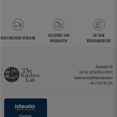
TAUSENDE VON
30 TAGE
KOSTENLOSER VERSAND
PRODUKTEN
RÜCKGABERECHT
KitchenLab AB
VAT-ID: SE556785-619901
kundenservice@thekitchenlab.de
+46 8 410 95 200