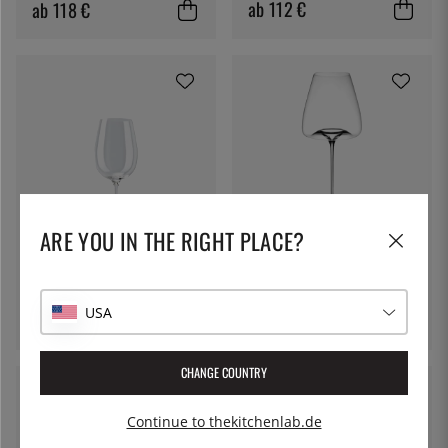
ab 112 €
ab 118 €
ARE YOU IN THE RIGHT PLACE?
ROSENTHAL
ZIEHER
Rotweinglas 58 cl, Thomas
Weinglas, Vision Intense, 2er-
DiVino, 6er-Pack
Pack - Zieher
USA
45 €
170 €
CHANGE COUNTRY
Continue to thekitchenlab.de