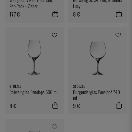
Weinglas, Vision Balanced,
Rotweinglas 540 ml, Bohemia
2er-Pack - Zieher
Lucy
177 €
8 €
STÖLZLE
STÖLZLE
Rotweinglas Penelopé 500 ml
Burgunderglas Penelopé 740
ml
8 €
9 €