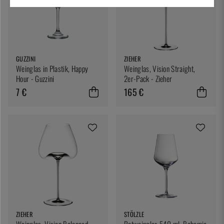
GUZZINI
ZIEHER
Weinglas in Plastik, Happy
Weinglas, Vision Straight,
Hour - Guzzini
2er-Pack - Zieher
7 €
165 €
ZIEHER
STÖLZLE