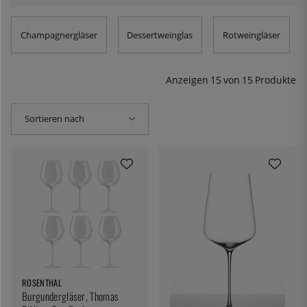
landet – all das beeinflusst Ihr Geschmackserlebnis.
Wenn es um Rotwein geht, gibt es einen großen
Champagnergläser
Dessertweinglas
Rotweingläser
Unterschied im Geschmack zwischen einem leichten
Pinot Noir und einem schweren Merlot – und das Glas,
das Sie wählen, beeinflusst, wie die Aromen hervortreten.
Anzeigen
15
von
15
Produkte
Hier finden Sie unsere große Auswahl an Gläsern für
Rotwein.
Sortieren nach
ROSENTHAL
Burgundergläser, Thomas