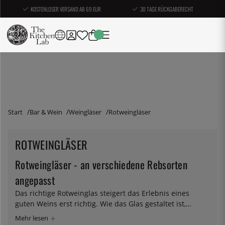
KOSTENLOSER VERSAND AB 69 EUR
30 TAGE RÜCKGABERECHT
Start
Bar & Wein
Weingläser
Rotweingläser
ROTWEINGLÄSER
Rotweingläser - an verschiedene Rebsorten
angepasst
Das richtige Rotweinglas steigert das Erlebnis eines
guten Weins erst richtig. Wie das Glas gestaltet ist,
beeinflusst, wie sich die Aromen entwickeln, wie viel
davon im Glas verbleibt und wo der Wein im Mund