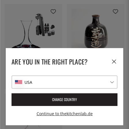
ARE YOU IN THE RIGHT PLACE?
CORAVIN
THE KITCHEN LAB
Dionysos-Paket: Coravin
Tokkuri, Sake-Flasche,
Timeless Three + / Riedel
Bushido
Ultra Dekanter
372 €
54 €
USA
CHANGE COUNTRY
Continue to thekitchenlab.de