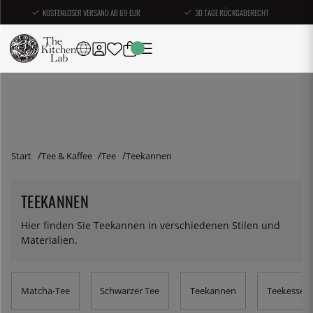
KOSTENLOSER VERSAND AB 69 EUR
30 TAGE RÜCKGABERECHT
Start
Tee & Kaffee
Tee
Teekannen
TEEKANNEN
Hier finden Sie Teekannen in verschiedenen Stilen und
Materialien.
Matcha-Tee
Schwarzer Tee
Teekannen
Teekessel