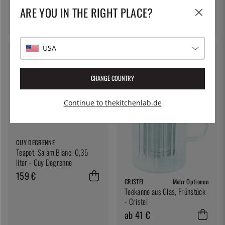
- Guy Degrenne
ARE YOU IN THE RIGHT PLACE?
193 €
36 €
USA
CHANGE COUNTRY
Continue to thekitchenlab.de
GUY DEGRENNE
Teapot, Salam Blanc, 0,35
liter - Guy Degrenne
159 €
CRISTEL
Mehr Optionen
Teekanne aus Glas, Frühstück
- Cristel
ab 41 €