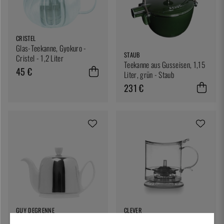
CRISTEL
Glas-Teekanne, Gyokuro -
STAUB
Cristel - 1,2 Liter
Teekanne aus Gusseisen, 1,15
45 €
Liter, grün - Staub
231 €
GUY DEGRENNE
CLEVER
Teapot, Salam Blanc, 0,7 liter
Tee-Tropfschale - Clever