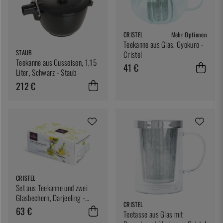
CRISTEL
Mehr Optionen
Teekanne aus Glas, Gyokuro -
STAUB
Cristel
Teekanne aus Gusseisen, 1,15
41 €
Liter, Schwarz - Staub
212 €
CRISTEL
Set aus Teekanne und zwei
Glasbechern, Darjeeling -
CRISTEL
Cristel
63 €
Teetasse aus Glas mit