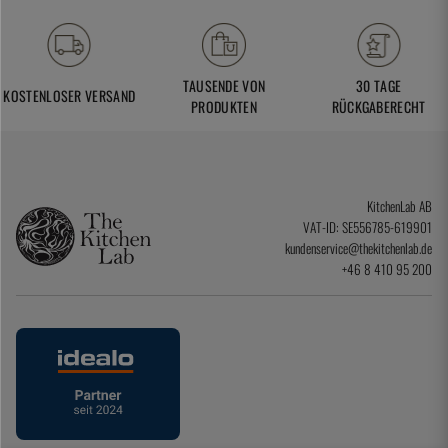
TAUSENDE VON
30 TAGE
KOSTENLOSER VERSAND
PRODUKTEN
RÜCKGABERECHT
KitchenLab AB
VAT-ID: SE556785-619901
kundenservice@thekitchenlab.de
+46 8 410 95 200