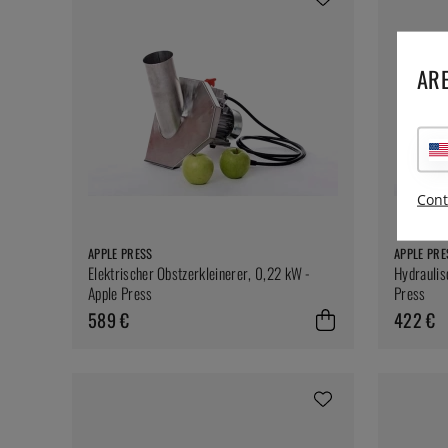
ARE
Cont
APPLE PRESS
APPLE PRE
Elektrischer Obstzerkleinerer, 0,22 kW -
Hydraulis
Apple Press
Press
589 €
422 €