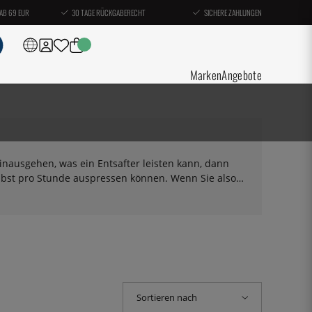
AB 69 EUR
30 TAGE RÜCKGABERECHT
SICHERE ZAHLUNGEN
Marken
Angebote
nausgehen, was ein Entsafter leisten kann, dann
o Obst pro Stunde auspressen können. Wenn Sie also
it einer solchen Maschine in kurzer Zeit viel
ektrische Entsafter.
Sortieren nach