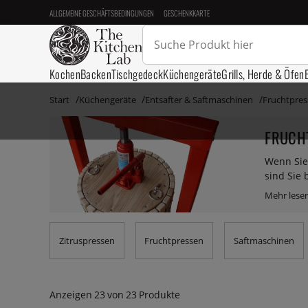
ALLGEMEINE GESCHÄFTSBEDINGUNGEN
GESCHENKKARTE
Kochen
Backen
Tischgedeck
Küchengeräte
Grills, Herde & Öfen
Start
Küchengeräte
Entsafter & Saftmaschinen
Fruchtpre
FRUCH
Wenn Sie
sind Sie 
große Str
Fruchtsaf
Zitruspressen
Fruchtpressen
Saftmaschinen
Anzeigen
23
von
23
Produkte