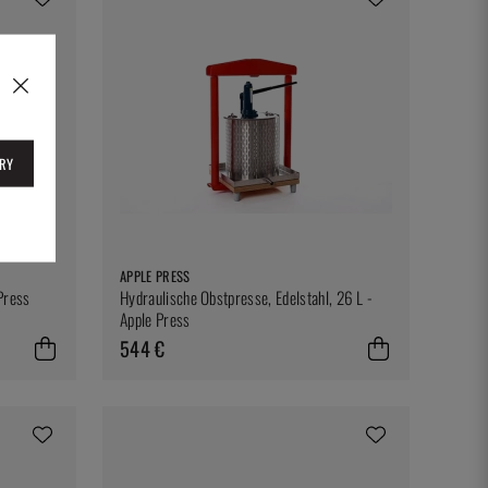
RY
APPLE PRESS
Press
Hydraulische Obstpresse, Edelstahl, 26 L -
Apple Press
544 €