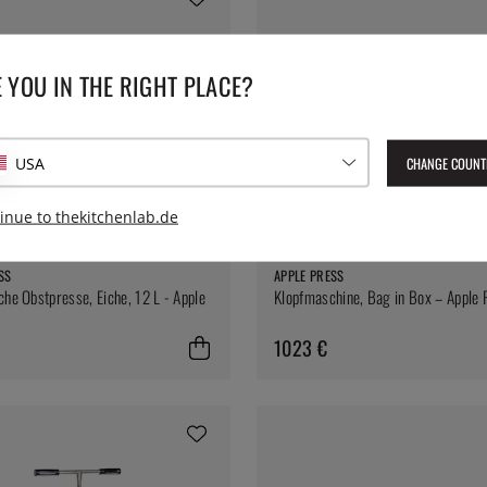
 YOU IN THE RIGHT PLACE?
CHANGE COUNT
USA
inue to thekitchenlab.de
SS
APPLE PRESS
che Obstpresse, Eiche, 12 L - Apple
Klopfmaschine, Bag in Box – Apple 
1023 €