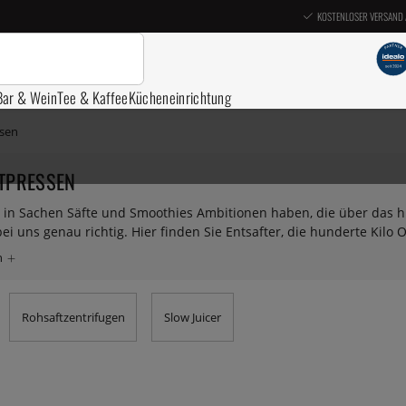
KOSTENLOSER VERSAND 
Bar & Wein
Tee & Kaffee
Kücheneinrichtung
ssen
TPRESSEN
 in Sachen Säfte und Smoothies Ambitionen haben, die über das hi
bei uns genau richtig. Hier finden Sie Entsafter, die hunderte Kil
euobstwiesen, viele Obstbäume oder ähnliches haben, können Sie m
t bekommen. Wir bieten qualitativ hochwertige hydraulische und el
Rohsaftzentrifugen
Slow Juicer