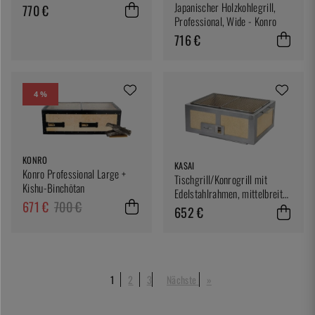
Japanischer Holzkohlegrill,
770 €
Professional, Wide - Konro
716 €
4 %
KONRO
KASAI
Konro Professional Large +
Tischgrill/Konrogrill mit
Kishu-Binchōtan
Edelstahlrahmen, mittelbreit
671 €
700 €
46 x 36 cm - Kasai
652 €
1
2
3
Nächste
»