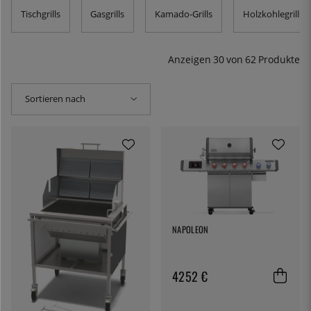
nicht viel mehr. Hier finden Sie Kamado-Grills, Gasgrills,
Tischgrills
Gasgrills
Kamado-Grills
Holzkohlegrills
Pelletgrills und Tischgrills – und natürlich Holzkohle und
Zubehör für Ihren Grill.
Anzeigen
30
von
62
Produkte
Sortieren nach
NAPOLEON
4252 €