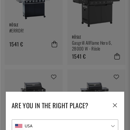
RÖSLE
#ERROR!
RÖSLE
Gasgrill AllFlame Hero 6,
1541 €
28000 W - Rösle
1541 €
ARE YOU IN THE RIGHT PLACE?
RÖSLE
RÖSLE
Videro Pro G4-S Vario+
Videro PRO G3-S Vario+
USA
Gasgrill, 20500 W - Rösle
Gasgrill, 1700 W - Rösle