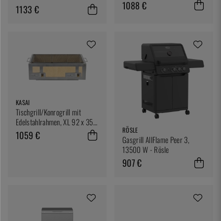
1088 €
1133 €
KASAI
Tischgrill/Konrogrill mit
Edelstahlrahmen, XL 92 x 35,5
RÖSLE
cm - Kasai
1059 €
Gasgrill AllFlame Peer 3,
13500 W - Rösle
907 €