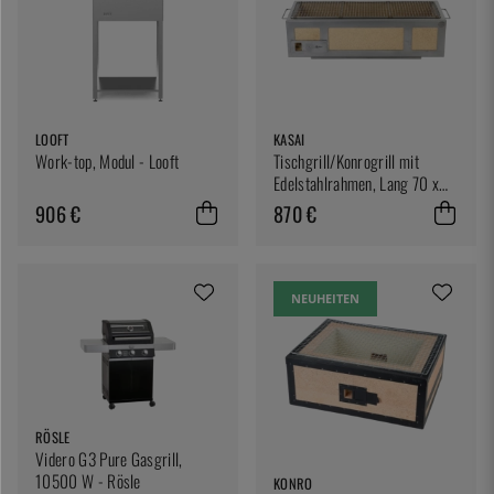
LOOFT
KASAI
Work-top, Modul - Looft
Tischgrill/Konrogrill mit
Edelstahlrahmen, Lang 70 x
26 cm - Kasai
906 €
870 €
NEUHEITEN
RÖSLE
Videro G3 Pure Gasgrill,
10500 W - Rösle
KONRO