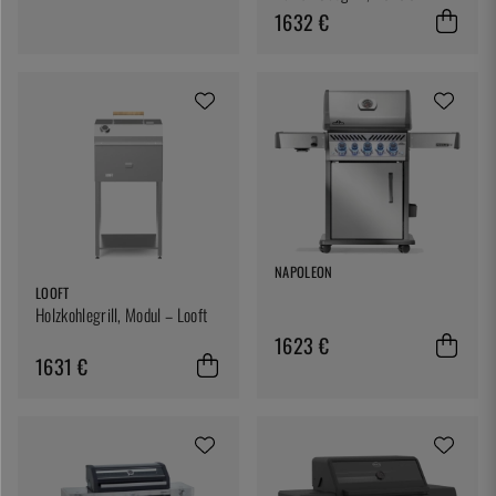
Rösle
1632 €
NAPOLEON
LOOFT
Holzkohlegrill, Modul – Looft
1623 €
1631 €