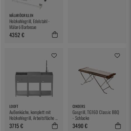
MÄLARÖGRILLEN
Holzkohlegrill, Edelstahl -
Mälarö Barbecue
4352 €
LOOFT
CINDERS
Außenküche, komplett mit
Gasgrill, TG160 Classic BBQ
Holzkohlegrill, Arbeitsfläche &
- Schlacke
Spüle – Looft
3715 €
3490 €