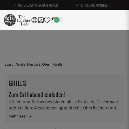
KOSTENLOSER VERSAND AB 69 EUR
30 TAGE RÜCKGABERECHT
Start
Grills, Herde & Öfen
Grills
GRILLS
Zum Grillabend einladen!
Grillen und Barbecues bieten alles: Brutzeln, Geschmack
und Maillard-Reaktionen, appetitliche Oberflächen und
Zeit im Freien an einem natürlichen und uralten
Treffpunkt - dem Feuer. Wenn Sie einen wirklich guten
Grill und Zutaten zum Anrichten haben, brauchen Sie