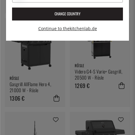
1496 €
1360 €
CHANGE COUNTRY
Continue to thekitchenlab.de
RÖSLE
Videro G4-S Vario+ Gasgrill,
20500 W - Rösle
RÖSLE
Gasgrill AllFlame Hero 4,
1269 €
21000 W - Rösle
1306 €