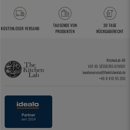
TAUSENDE VON
30 TAGE
KOSTENLOSER VERSAND
PRODUKTEN
RÜCKGABERECHT
KitchenLab AB
VAT-ID: SE556785-619901
kundenservice@thekitchenlab.de
+46 8 410 95 200