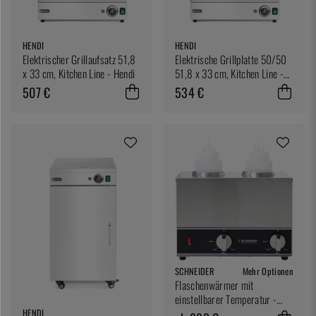
HENDI
HENDI
Elektrischer Grillaufsatz 51,8
Elektrische Grillplatte 50/50
x 33 cm, Kitchen Line - Hendi
51,8 x 33 cm, Kitchen Line -
Hendi
507 €
534 €
SCHNEIDER
Mehr Optionen
Flaschenwärmer mit
einstellbarer Temperatur -
Schneider
HENDI