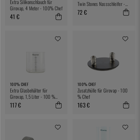
Extra Silikonschlauch für
Twin Stones Nassschleifer -
Girovap, 4 Meter - 100% Chef
100% Chef
72 €
41 €
100% CHEF
100% CHEF
Extra Glasbehälter für
Zusatzhülle für Girovap - 100
Girovap, 1,5 Liter - 100 %
% Chef
Chef
117 €
163 €