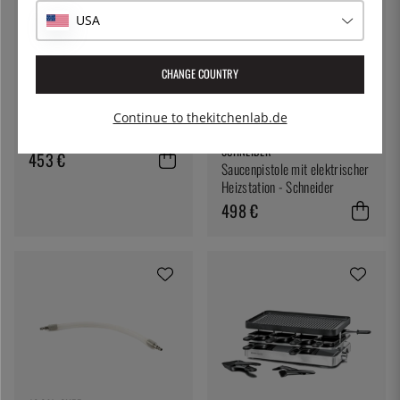
USA
CHANGE COUNTRY
HENDI
Elektrische Grillplatte 51,8 x
Continue to thekitchenlab.de
33 cm, Kitchen Line - Hendi
SCHNEIDER
453 €
Saucenpistole mit elektrischer
Heizstation - Schneider
498 €