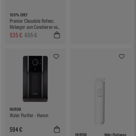
100% CHEF
Premier Chocolate Refiner,
Melanger zum Conchieren von
Schokolade - 100% Chef
535 €
635 €
HUROM
Water Purifier - Hurom
594 €
HUROM
Mehr Optionen