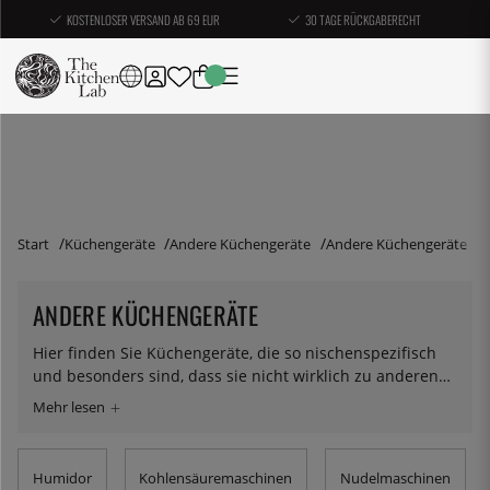
KOSTENLOSER VERSAND AB 69 EUR
30 TAGE RÜCKGABERECHT
Start
Küchengeräte
Andere Küchengeräte
Andere Küchengeräte
ANDERE KÜCHENGERÄTE
Hier finden Sie Küchengeräte, die so nischenspezifisch
und besonders sind, dass sie nicht wirklich zu anderen
Maschinen passen.
Humidor
Kohlensäuremaschinen
Nudelmaschinen