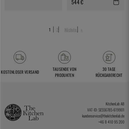
544 €
1
2
Nächste
»
TAUSENDE VON
30 TAGE
KOSTENLOSER VERSAND
PRODUKTEN
RÜCKGABERECHT
KitchenLab AB
VAT-ID: SE556785-619901
kundenservice@thekitchenlab.de
+46 8 410 95 200