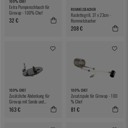
100% CHEF
Extra Pumpenschlauch für
ROMMELSBACHER
Girovap - 100% Chef
Raclettegrill, 37 x 23cm -
32 €
Rommelsbacher
208 €
100% CHEF
100% CHEF
Zusätzliche Abdeckung für
Zusatzspule für Girovap - 100
Girovap mit Sonde und
% Chef
Wasserhahn - 100 % Chef
163 €
81 €