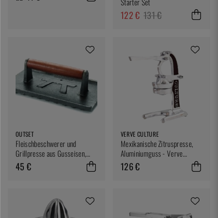
Starter Set
122 €
131 €
OUTSET
VERVE CULTURE
Fleischbeschwerer und
Mexikanische Zitruspresse,
Grillpresse aus Gusseisen,
Aluminiumguss - Verve
rechteckig
Culture
45 €
126 €