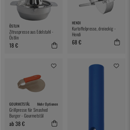
HENDI
ÖSTLIN
Kartoffelpresse, dreieckig -
Zitruspresse aus Edelstahl -
Hendi
Östlin
68 €
18 €
GOURMETSTÅL
Mehr Optionen
Grillpresse für Smashed
Burger - Gourmetstål
ab 38 €