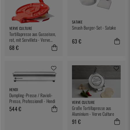
SATAKE
Smash Burger-Set - Satake
VERVE CULTURE
Tortillapresse aus Gusseisen,
rot, mit Servilleta - Verve
63 €
Culture
68 €
HENDI
Dumpling-Presse / Ravioli-
Presse, Professionell - Hendi
VERVE CULTURE
Große Tortillapresse aus
544 €
Aluminium - Verve Culture
91 €