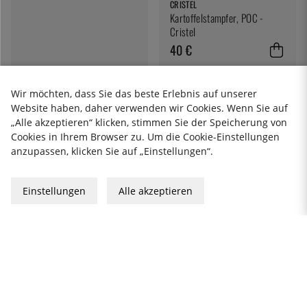
CRISTEL
Kartoffelstampfer, POC -
Cristel
40 €
Wir möchten, dass Sie das beste Erlebnis auf unserer
Website haben, daher verwenden wir Cookies. Wenn Sie auf
1
2
Nächste
»
„Alle akzeptieren“ klicken, stimmen Sie der Speicherung von
Cookies in Ihrem Browser zu. Um die Cookie-Einstellungen
anzupassen, klicken Sie auf „Einstellungen“.
Einstellungen
Alle akzeptieren
TAUSENDE VON
30 TAGE
KOSTENLOSER VERSAND
PRODUKTEN
RÜCKGABERECHT
KitchenLab AB
VAT-ID: SE556785-619901