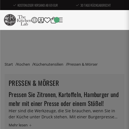
KOSTENLOSER VERSAND AB 69 EUR
30 TAGE RÜCKGABERECHT
Start
Kochen
Küchenutensilien
Pressen & Mörser
PRESSEN & MÖRSER
Pressen Sie Zitronen, Kartoffeln, Hamburger und
mehr mit einer Presse oder einem Stößel!
Hier sind die Werkzeuge, die Sie brauchen, wenn Sie in
der Küche unter Druck stehen. Mit einer Burgerpresse
erhalten Sie schnell und einfach glatte und stylishe
Burger, die bereit sind, auf den Grill gelegt zu werden –