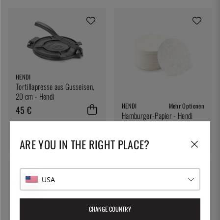
HENDI
Tortillapresse aus Gusseisen,
20 cm - Hendi
HENDI
Mehr Optionen
45 €
Hamburger-Papier - Hendi
36 €
ARE YOU IN THE RIGHT PLACE?
USA
CHANGE COUNTRY