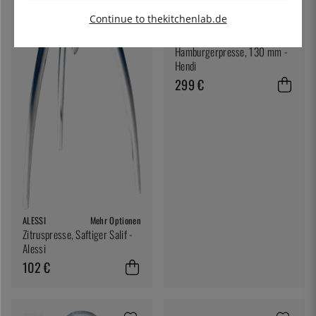
Continue to thekitchenlab.de
HENDI
Hamburgerpresse, 130 mm -
Hendi
299 €
ALESSI
Mehr Optionen
Zitruspresse, Saftiger Salif -
Alessi
102 €