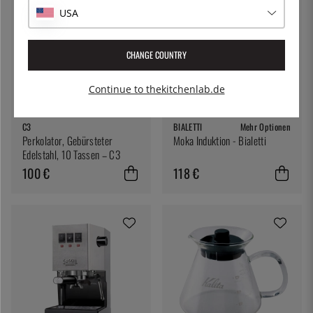
USA
CHANGE COUNTRY
Continue to thekitchenlab.de
C3
BIALETTI
Mehr Optionen
Perkolator, Gebürsteter
Moka Induktion - Bialetti
Edelstahl, 10 Tassen – C3
100 €
118 €