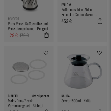
FELLOW
Kaffeemaschine, Aiden
Precision Coffee Maker -
PEUGEOT
Fellow
453 €
Paris Press, Kaffeemühle und
Pressstempelkanne - Peugeot
129 €
172 €
BIALETTI
Mehr Optionen
KALITA
Moka/Dana/Break-
Server 500ml - Kalita
Verpackungsset - Bialetti