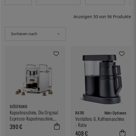
aufhellt. Angesichts der Lebensdauer hochwertiger
Maschinen sind die Kosten pro Tasse letztendlich
minimal. Wenn Sie Kaffee lieber von Hand aufbrühen,
Anzeigen
30
von
96
Produkte
verkaufen wir natürlich auch dafür hochwertige Geräte.
Hier finden Sie Pour Over-Töpfe, Presstöpfe,
Espressomaschinen und natürlich Kaffeemaschinen.
Sortieren nach
SJÖSTRAND
Kapselmaschine, Die Original
RATIO
Mehr Optionen
Espresso-Kapselmaschine,
Verhältnis 6, Kaffeemaschine
Edelstahl - Sjöstrand
- Ratio
390 €
408 €