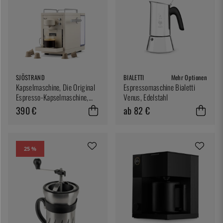
SJÖSTRAND
BIALETTI
Mehr Optionen
Kapselmaschine, Die Original
Espressomaschine Bialetti
Espresso-Kapselmaschine,
Venus, Edelstahl
Beige - Sjöstrand
390 €
ab 82 €
25 %