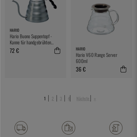
HARIO
Hario Buono Suppentopf -
Kanne für handgebrühten
Kaffee
HARIO
72 €
Hario V60 Range Server
600ml
36 €
1
2
3
4
Nächste
»