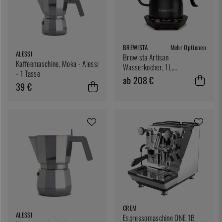
BREWISTA
Mehr Optionen
ALESSI
Brewista Artisan
Kaffeemaschine, Moka - Alessi
Wasserkocher, 1L,
- 1 Tasse
Wasserkocher
ab 208 €
39 €
CREM
ALESSI
Espressomaschine ONE 1B