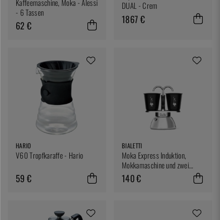
Kaffeemaschine, Moka - Alessi
DUAL - Crem
- 6 Tassen
1867 €
62 €
HARIO
BIALETTI
V60 Tropfkaraffe - Hario
Moka Express Induktion,
Mokkamaschine und zwei
Tassen - Bialetti
59 €
140 €