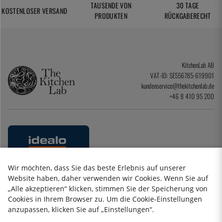
TAUSENDE VON
30 TAGE
KOSTENLOSER VERSAND
PRODUKTEN
RÜCKGABERECHT
KitchenLab AB
VAT-ID: SE556785-619901
kundenservice@thekitchenlab.de
+46 8 410 95 200
Wir möchten, dass Sie das beste Erlebnis auf unserer
Website haben, daher verwenden wir Cookies. Wenn Sie auf
„Alle akzeptieren“ klicken, stimmen Sie der Speicherung von
Cookies in Ihrem Browser zu. Um die Cookie-Einstellungen
Datenschutzerklärung
anzupassen, klicken Sie auf „Einstellungen“.
Impressum