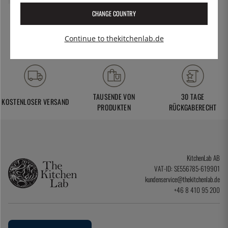
CHANGE COUNTRY
Continue to thekitchenlab.de
TAUSENDE VON
30 TAGE
KOSTENLOSER VERSAND
PRODUKTEN
RÜCKGABERECHT
KitchenLab AB
VAT-ID: SE556785-619901
kundenservice@thekitchenlab.de
+46 8 410 95 200