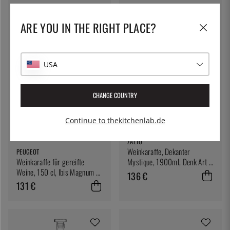
ARE YOU IN THE RIGHT PLACE?
USA
CHANGE COUNTRY
Continue to thekitchenlab.de
ZALTO
Weinkaraffe, Dekanter
PEUGEOT
Weinkaraffe für gereifte
Mystique, 1900ml, Denk Art -
Weine, 150 cl, Ibis Magnum -
Zalto
136 €
Peugeot
131 €