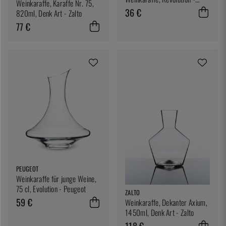
Weinkaraffe, Karaffe Nr. 75,
Peugeot
36 €
820ml, Denk Art - Zalto
77 €
PEUGEOT
Weinkaraffe für junge Weine,
75 cl, Evolution - Peugeot
ZALTO
59 €
Weinkaraffe, Dekanter Axium,
1450ml, Denk Art - Zalto
118 €