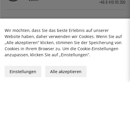
+46 8 410 95 200
Wir möchten, dass Sie das beste Erlebnis auf unserer
Website haben, daher verwenden wir Cookies. Wenn Sie auf
„Alle akzeptieren“ klicken, stimmen Sie der Speicherung von
Cookies in Ihrem Browser zu. Um die Cookie-Einstellungen
anzupassen, klicken Sie auf „Einstellungen“.
Datenschutzerklärung
Impressum
Einstellungen
Alle akzeptieren
Allgemeine Geschäftsbedingungen
Geschenkkarte
2026 KitchenLab AB