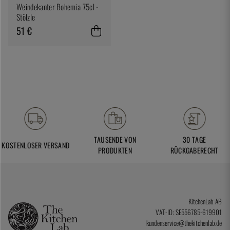
Weindekanter Bohemia 75cl -
Stölzle
51 €
TAUSENDE VON
30 TAGE
KOSTENLOSER VERSAND
PRODUKTEN
RÜCKGABERECHT
KitchenLab AB
VAT-ID: SE556785-619901
kundenservice@thekitchenlab.de