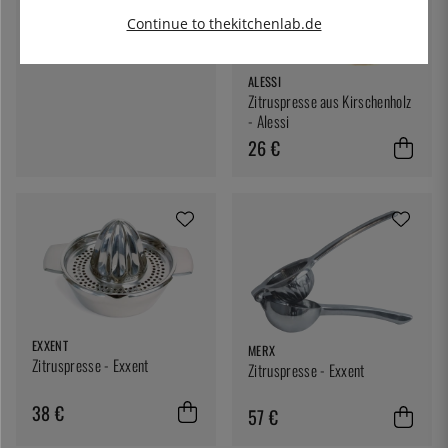
Continue to thekitchenlab.de
ALESSI
Zitruspresse aus Kirschenholz
- Alessi
26 €
EXXENT
MERX
Zitruspresse - Exxent
Zitruspresse - Exxent
38 €
57 €