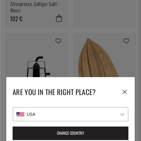
Zitruspresse, Saftiger Salif -
Alessi
102 €
ARE YOU IN THE RIGHT PLACE?
ALESSI
USA
Zitruspresse, Toru - Alessi
218 €
CHANGE COUNTRY