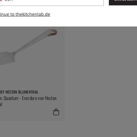
inue to thekitchenlab.de
 BY HESTON BLUMENTHAL
en, Quantum - Everdure von Heston
al