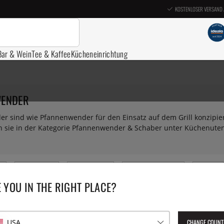
KOSTENLOSER VERSAND 
Bar & Wein
Tee & Kaffee
Kücheneinrichtung
WENDER
der sind wie Pfannenwender für den Einsatz auf dem Grill konzipi
en sie in der Kategorie Pfannenwender & Schaber unter Küchenuten
Grillspieße
Grillzangen
Grillhandschuhe
Pinsel
 YOU IN THE RIGHT PLACE?
CHANGE COUNT
USA