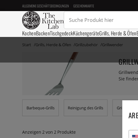
ALLGEMEINE GESCHÄFTSBEDINGUNGEN
GESCHENKKARTE
Kochen
Backen
Tischgedeck
Küchengeräte
Grills, Herde & Öfen
Start
Grills, Herde & Öfen
Grillzubehör
Grillwender
GRILL
Grillwen
Sie find
Barbeque-Grills
Reinigung des Grills
Grillwender
ARE
Anzeigen
2
von
2
Produkte