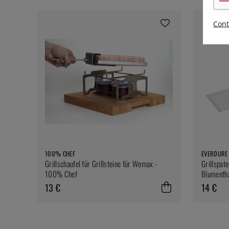
Cont
100% CHEF
EVERDURE
Grillschaufel für Grillsteine für Wemax -
Grillspat
100% Chef
Blumenth
13 €
14 €