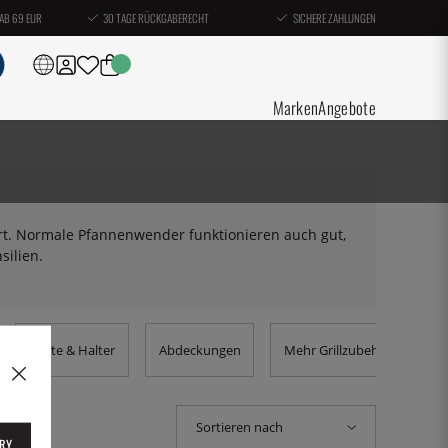
AB 69 EUR
30 TAGE RÜCKGABERECHT
SICHERE ZAHLUNGEN
Marken
Angebote
ert. Normale Pfannenwender funktionieren auch gut,
silien.
Röste & Halter
Abdeckungen
Mehr Grillzubehör
Sortieren nach
RY