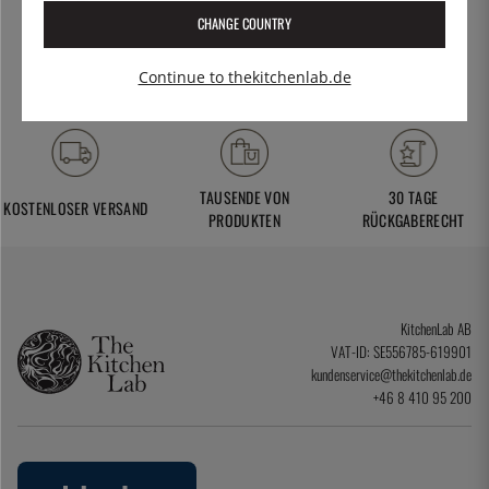
CHANGE COUNTRY
Continue to thekitchenlab.de
TAUSENDE VON
30 TAGE
KOSTENLOSER VERSAND
PRODUKTEN
RÜCKGABERECHT
KitchenLab AB
VAT-ID: SE556785-619901
kundenservice@thekitchenlab.de
+46 8 410 95 200