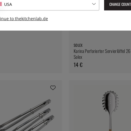
CHANGE COUNT
USA
inue to thekitchenlab.de
SOLEX
Karina Perforierter Servierlöffel 
Solex
14 €