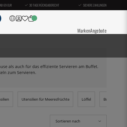
AB 69 EUR
30 TAGE RÜCKGABERECHT
SICHERE ZAHLUNGEN
Marken
Angebote
ause als auch für das effiziente Servieren am Buffet.
keln zum Servieren.
silien
Utensilien für Meeresfrüchte
Löffel
Buttermesser
Sortieren nach