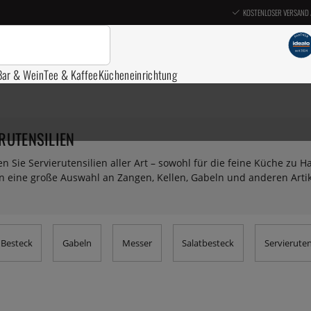
KOSTENLOSER VERSAND 
Bar & Wein
Tee & Kaffee
Kücheneinrichtung
RUTENSILIEN
en Sie Servierutensilien aller Art – sowohl für die feine Küche zu H
n eine große Auswahl an Zangen, Kellen, Gabeln und anderen Arti
 Besteck
Gabeln
Messer
Salatbesteck
Servieruten