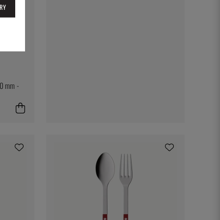
RY
260 mm -