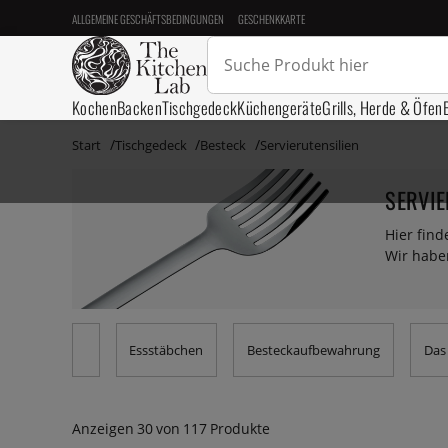
ALLGEMEINE GESCHÄFTSBEDINGUNGEN
GESCHENKKARTE
Kochen
Backen
Tischgedeck
Küchengeräte
Grills, Herde & Öfen
Start
Tischgedeck
Besteck
Servierutensilien
SERVIE
Hier find
Wir habe
Essstäbchen
Besteckaufbewahrung
Das
Anzeigen
30
von
117
Produkte