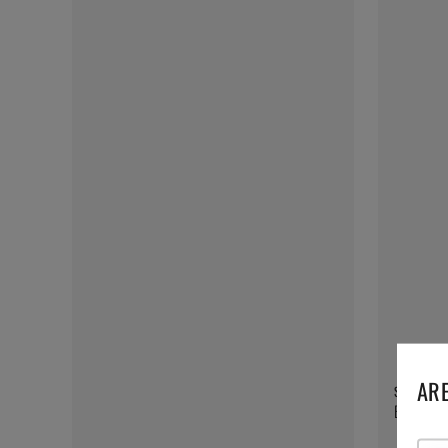
ARE
SOLEX
Baguette