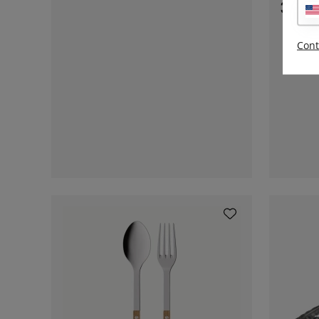
32 €
Cont