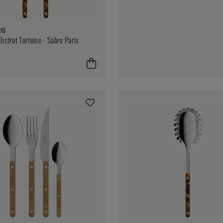
IS
Bistrot Tortoise - Sabre Paris