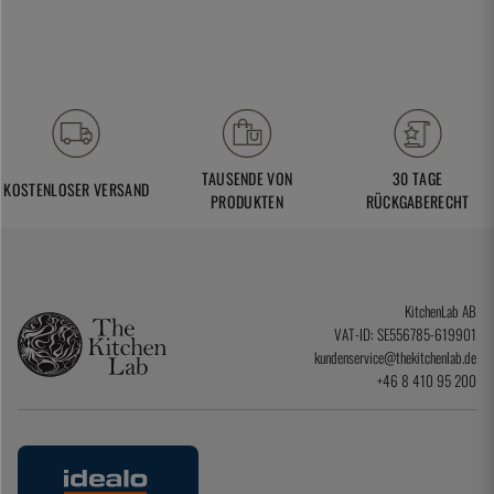
TAUSENDE VON
30 TAGE
KOSTENLOSER VERSAND
PRODUKTEN
RÜCKGABERECHT
KitchenLab AB
VAT-ID: SE556785-619901
kundenservice@thekitchenlab.de
+46 8 410 95 200