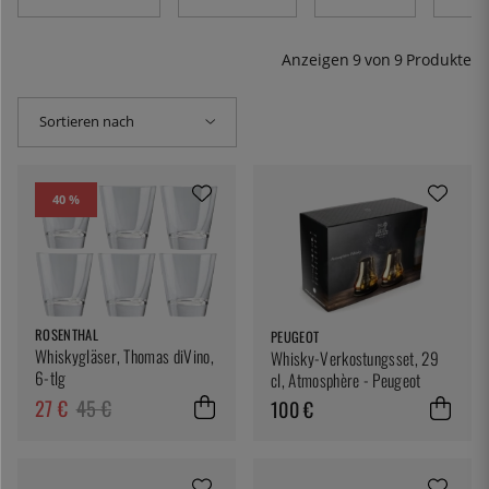
Anbieter.
Anzeigen
9
von
9
Produkte
Sortieren nach
40 %
ROSENTHAL
PEUGEOT
Whiskygläser, Thomas diVino,
Whisky-Verkostungsset, 29
6-tlg
cl, Atmosphère - Peugeot
27 €
45 €
100 €