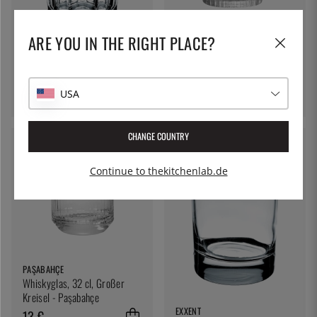
DURALEX
Low Manhattan Glas 31cl -
ARE YOU IN THE RIGHT PLACE?
EXXENT
Duralex
Whiskyglas Granity 27 cl
5 €
4 €
USA
CHANGE COUNTRY
Continue to thekitchenlab.de
PAŞABAHÇE
Whiskyglas, 32 cl, Großer
Kreisel - Paşabahçe
EXXENT
13 €