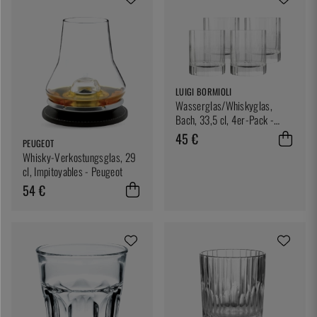
LUIGI BORMIOLI
Wasserglas/Whiskyglas,
Bach, 33,5 cl, 4er-Pack -
Luigi Bormioli
45 €
PEUGEOT
Whisky-Verkostungsglas, 29
cl, Impitoyables - Peugeot
54 €