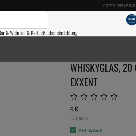
KOSTENLOSER VERSAND 
Bar & Wein
Tee & Kaffee
Kücheneinrichtung
WHISKYGLAS, 20 
EXXENT
4
€
1071-10069