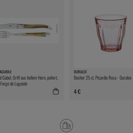
AGUIOLE
DURALEX
 Gabel, Griff aus hellem Horn, poliert,
Becher 25 cl, Picardie Rosa - Duralex
- Forge de Laguiole
4 €