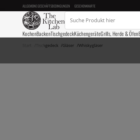
ALLGEMEINE GESCHÄFTSBEDINGUNGEN
GESCHENKKARTE
Kochen
Backen
Tischgedeck
Küchengeräte
Grills, Herde & Öfen
Start
Tischgedeck
Gläser
Whiskygläser