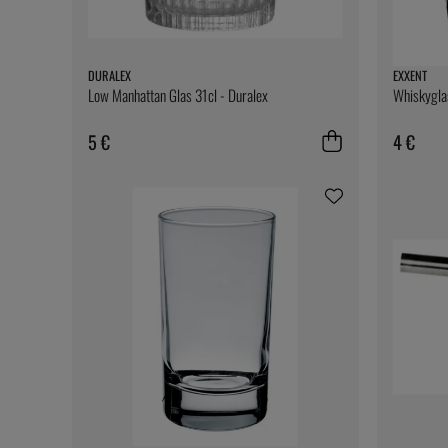
DURALEX
EXXENT
Low Manhattan Glas 31cl - Duralex
Whiskyglas
5 €
4 €