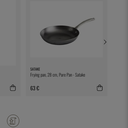
SATAKE
EXXENT
Frying pan, 28 cm, Pure Pan - Satake
Springf
Exxent
63 €
14 €