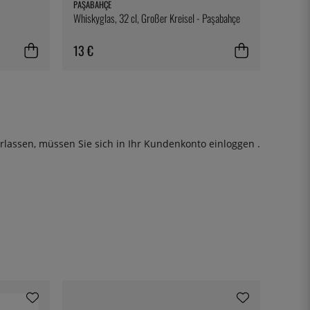
PAŞABAHÇE
Whiskyglas, 32 cl, Großer Kreisel - Paşabahçe
13 €
rlassen, müssen Sie sich in Ihr Kundenkonto
einloggen
.