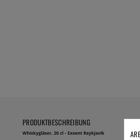
PRODUKTBESCHREIBUNG
ARE
Whiskygläser, 20 cl - Exxent Reykjavik