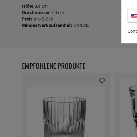
Höhe
8,4 cm
Durchmesser
7,0 cm
Preis
pro Stück
Mindestverkaufseinheit
6 Stück.
Cont
EMPFOHLENE PRODUKTE