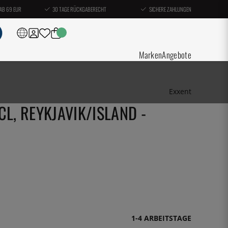
AB 69 EUR
30 TAGE RÜCKGABERECHT
SICHERE ZAHLUNGEN
Marken
Angebote
Exxent
CL, REYKJAVIK/ISLAND -
1-4 ARBEITSTAGE