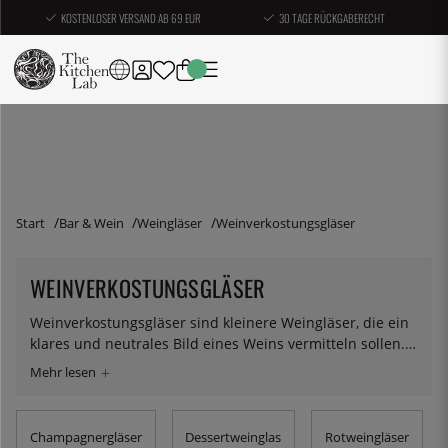
KOSTENLOSER VERSAND AB 69 EUR
30 TAGE RÜCKGABERECHT
Start
Bar & Wein
Weingläser
Weinverkostungsgläser
WEINVERKOSTUNGSGLÄSER
Weinverkostungsgläser sind kleinere Weingläser, die ein
klares und neutrales Bild eines Weins vermitteln sollen.
Bei uns finden Sie Gläser für die Weinverkostung in
verschiedenen Ausführungen.
Champagnergläser
Dessertweinglas
Rotweingläser