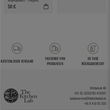
50 €
TAUSENDE VON
30 TAGE
KOSTENLOSER VERSAND
PRODUKTEN
RÜCKGABERECHT
KitchenLab AB
VAT-ID: SE556785-619901
kundenservice@thekitchenlab.de
+46 8 410 95 200