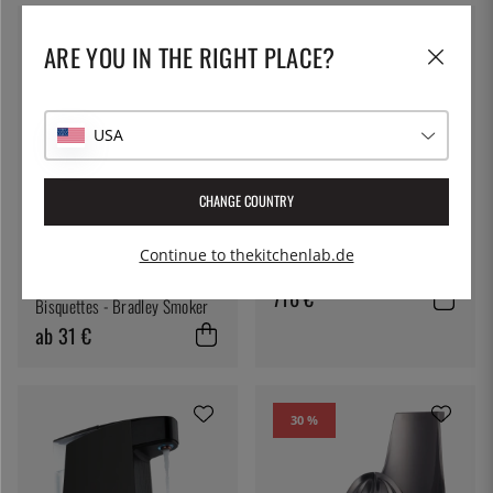
ARE YOU IN THE RIGHT PLACE?
USA
CHANGE COUNTRY
BARTSCHER
Eismaschine, Tischmodell
Continue to thekitchenlab.de
BRADLEY
Mehr Optionen
HK150, "Compact Ice" -
Briketts für Smoker, Aroma
Bartscher
716 €
Bisquettes - Bradley Smoker
ab 31 €
30 %