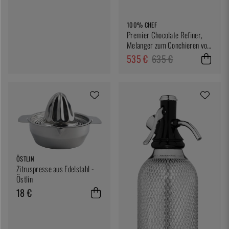
100% CHEF
Premier Chocolate Refiner,
Melanger zum Conchieren von
Schokolade - 100% Chef
535 €
635 €
ÖSTLIN
Zitruspresse aus Edelstahl -
Östlin
18 €