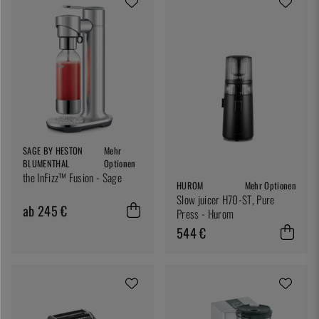
SAGE BY HESTON
Mehr
BLUMENTHAL
Optionen
the InFizz™ Fusion - Sage
HUROM
Mehr Optionen
Slow juicer H70-ST, Pure
ab 245 €
Press - Hurom
544 €