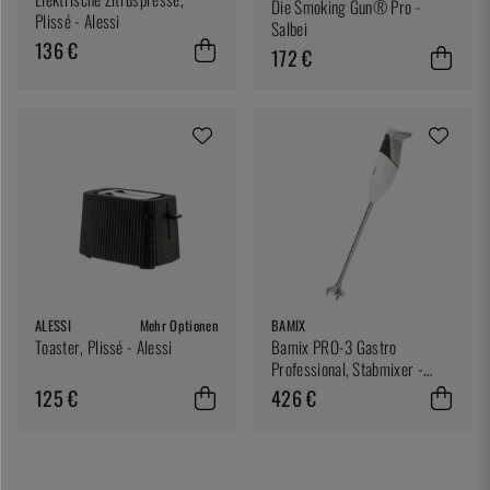
Die Smoking Gun® Pro -
Plissé - Alessi
Salbei
136 €
172 €
ALESSI
Mehr Optionen
BAMIX
Toaster, Plissé - Alessi
Bamix PRO-3 Gastro
Professional, Stabmixer -
Bamix
125 €
426 €