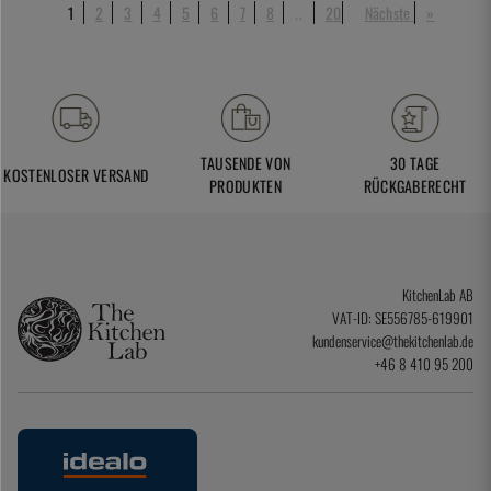
1
2
3
4
5
6
7
8
..
20
Nächste
»
TAUSENDE VON
30 TAGE
KOSTENLOSER VERSAND
PRODUKTEN
RÜCKGABERECHT
KitchenLab AB
VAT-ID: SE556785-619901
kundenservice@thekitchenlab.de
+46 8 410 95 200