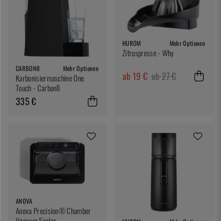
HUROM
Mehr Optionen
Zitruspresse - Why
CARBON8
Mehr Optionen
ab 19 €
ab 27 €
Karbonisiermaschine One
Touch - Carbon8
335 €
ANOVA
Anova Precision® Chamber
Vacuum Sealer