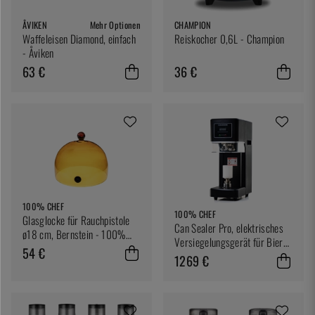
ÅVIKEN
Mehr Optionen
CHAMPION
Waffeleisen Diamond, einfach
Reiskocher 0,6L - Champion
- Åviken
63 €
36 €
100% CHEF
100% CHEF
Glasglocke für Rauchpistole
Can Sealer Pro, elektrisches
ø18 cm, Bernstein - 100%
Versiegelungsgerät für Bier-
Chef
54 €
und Softdrinkdosen - 100%
1269 €
Chef