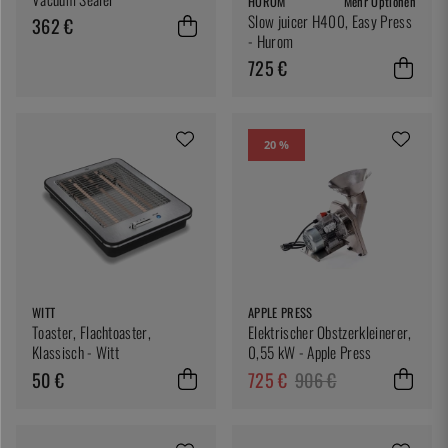
HUROM
Mehr Optionen
Slow juicer H400, Easy Press
362 €
- Hurom
725 €
20 %
WITT
APPLE PRESS
Toaster, Flachtoaster,
Elektrischer Obstzerkleinerer,
Klassisch - Witt
0,55 kW - Apple Press
50 €
725 €
906 €