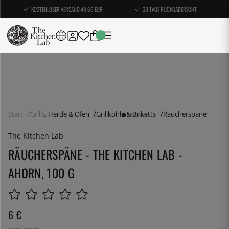
KOSTENLOSER VERSAND AB 69 EUR
30 TAGE RÜCKGABERECHT
Start
Grills, Herde & Öfen
Grillkohle & Briketts
Räucherspäne
The Kitchen Lab
RÄUCHERSPÄNE - THE KITCHEN LAB -
AHORN, 100 G
6
€