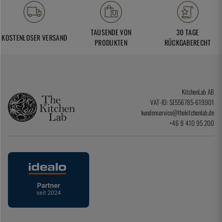
TAUSENDE VON
30 TAGE
KOSTENLOSER VERSAND
PRODUKTEN
RÜCKGABERECHT
KitchenLab AB
VAT-ID: SE556785-619901
kundenservice@thekitchenlab.de
+46 8 410 95 200