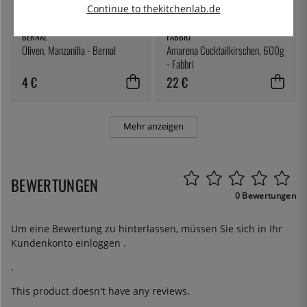
Continue to thekitchenlab.de
BERNAL
FABBRI
Oliven, Manzanilla - Bernal
Amarena Cocktailkirschen, 600g
- Fabbri
4 €
22 €
Mehr anzeigen
BEWERTUNGEN
0 Bewertungen
Um eine Bewertung zu hinterlassen, müssen Sie sich in Ihr
Kundenkonto
einloggen
.
.
This product doesn't have any reviews.