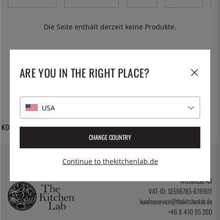
Wärme. Sie können auch Schalen mit rundem Boden
verwenden, was die Handhabung erleichtert. Hier finden
Sie Wasserbäder in verschiedenen Ausführungen, die
Die Seite enthält derzeit keine Produkte.
das Kochen vereinfachen.
ARE YOU IN THE RIGHT PLACE?
USA
TAUSENDE VON
30 TAGE
KOSTENLOSER VERSAND
PRODUKTEN
RÜCKGABERECHT
CHANGE COUNTRY
Continue to thekitchenlab.de
KitchenLab AB
VAT-ID: SE556785-619901
kundenservice@thekitchenlab.de
+46 8 410 95 200