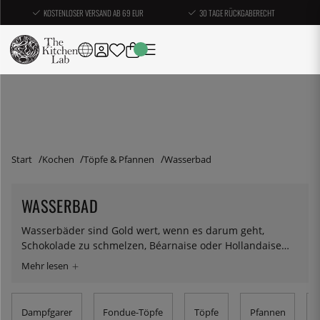
KOSTENLOSER VERSAND AB 69 EUR
30 TAGE RÜCKGABERECHT
Start
Kochen
Töpfe & Pfannen
Wasserbad
WASSERBAD
Wasserbäder sind Gold wert, wenn es darum geht,
Schokolade zu schmelzen, Béarnaise oder Hollandaise
zuzubereiten oder einfach nur etwas warm zu halten,
ohne dass es kocht. Indem Sie sich zunutze machen, dass
die Wärme vom Wasserdampf und nicht direkt vom Ofen
kommt, erhalten Sie eine sanfte und dennoch effektive
Dampfgarer
Fondue-Töpfe
Töpfe
Pfannen