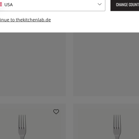
CHANGE COUNT
USA
inue to thekitchenlab.de