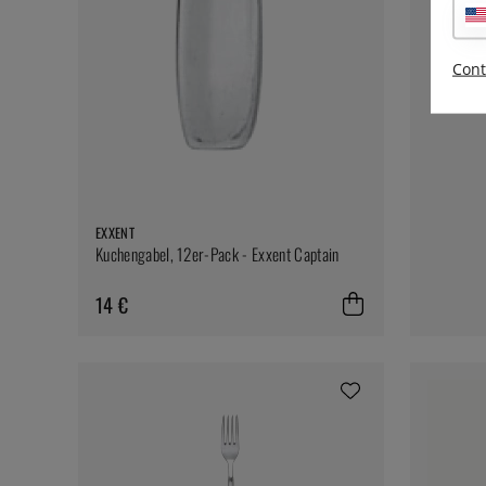
Cont
EXXENT
Kuchengabel, 12er-Pack - Exxent Captain
14 €