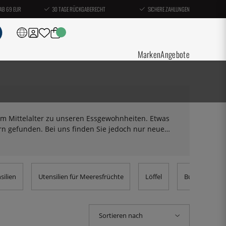
AB 69 EUR
30 TAGE RÜCKGABERECHT
SICHERE ZAHLUNGEN
Marken
Angebote
dem Mittelalter zu unseren Essgewohnheiten. Etwas
ern gefunden. Bei uns finden Sie jedoch nur neue
zur Kuchengabel und allem dazwischen.
silien
Utensilien für Meeresfrüchte
Löffel
Buttermesser
Sortieren nach