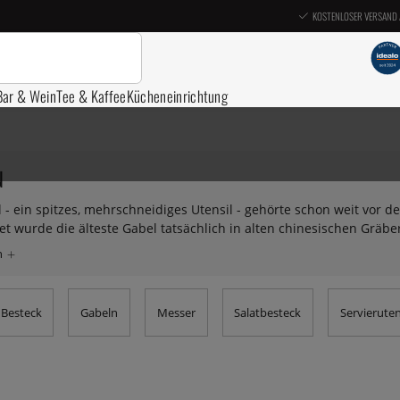
KOSTENLOSER VERSAND 
Bar & Wein
Tee & Kaffee
Kücheneinrichtung
N
 - ein spitzes, mehrschneidiges Utensil - gehörte schon weit vor 
t wurde die älteste Gabel tatsächlich in alten chinesischen Gräb
nd wir haben eine große Auswahl davon - von der Fischgabel bis 
 Besteck
Gabeln
Messer
Salatbesteck
Servieruten