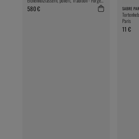
Eichenholzfässern, poliert, Tradition - Forge
de Laguiole
580 €
SABRE PAR
Tortenheb
Paris
11 €