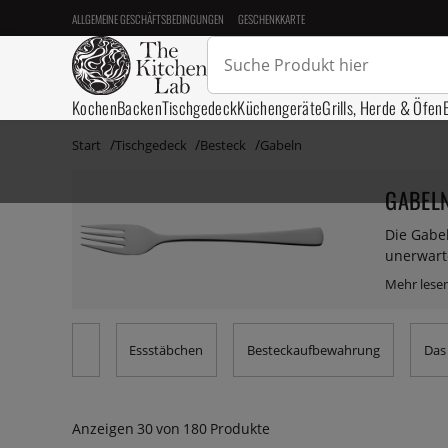
ALLGEMEINE GESCHÄFTSBEDINGUNGEN
GESCHENKKARTE
Kochen
Backen
Tischgedeck
Küchengeräte
Grills, Herde & Öfen
Start
Tischgedeck
Besteck
Gabeln
GABEL
Die Gabel
unerwarte
Gabeln u
Essstäbchen
Besteckaufbewahrung
Das
Anzeigen
30
von
180
Produkte