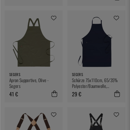
SEGERS
SEGERS
Apron Supportive, Olive -
Schürze 75x110cm, 65/35%
Segers
Polyester/Baumwolle,
Marineblau - Segers
41 €
29 €