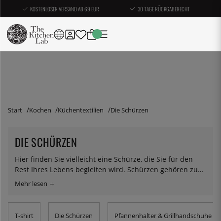
KOSTENLOSER VERSAND AB 69 EUR
30 TAGE RÜCKGABERECHT
Start
Kochen
Küchentextilien
Die Schürzen
DIE SCHÜRZEN
Hier finden Sie vielleicht eine Schürze, die Sie für den
Rest Ihres Lebens begleiten wird. Schürzen gehören zu
den Dingen, die lange bleiben, also nehmen Sie sich die
Zeit, eine zu finden, die Ihnen wirklich gefällt und die von
guter Qualität ist. Wir bieten Schürzen aus Leder, Canvas
und Baumwolle in verschiedenen Designs und Größen an
T-shirt
Die Schürzen
Pfannenhalter & Grillhandschuhe