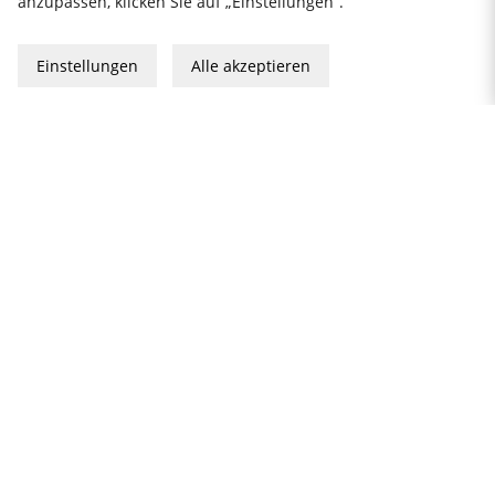
anzupassen, klicken Sie auf „Einstellungen“.
Einstellungen
Alle akzeptieren
Datenschutzerklärung
Impressum
Allgemeine Geschäftsbedingungen
Geschenkkarte
2026 KitchenLab AB