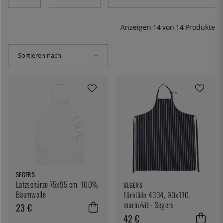
– die Chancen stehen also gut, dass wir etwas nach
Ihrem Geschmack haben.
Anzeigen
14
von
14
Produkte
Sortieren nach
SEGERS
Latzschürze 75x95 cm, 100%
SEGERS
Baumwolle
Förkläde 4334, 90x110,
marin/vit - Segers
23 €
42 €