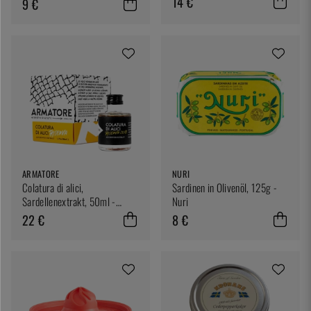
14 €
9 €
ARMATORE
NURI
Colatura di alici,
Sardinen in Olivenöl, 125g -
Sardellenextrakt, 50ml -
Nuri
Armatore
22 €
8 €