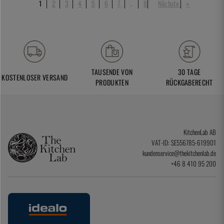
1
2
3
4
5
6
7
..
8
Nächste
»
TAUSENDE VON
30 TAGE
KOSTENLOSER VERSAND
PRODUKTEN
RÜCKGABERECHT
KitchenLab AB
VAT-ID: SE556785-619901
kundenservice@thekitchenlab.de
+46 8 410 95 200