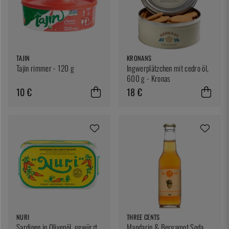
TAJIN
KRONANS
Tajin rimmer - 120 g
Ingwerplätzchen mit cedro öl,
600 g - Kronas
10 €
18 €
NURI
THREE CENTS
Sardinen in Olivenöl, gewürzt,
Mandarin & Bergamot Soda,