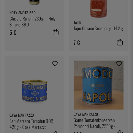
HOLY SMOKE BBQ
Classic Ranch, 230gr - Holy
TAJIN
Smoke BBQ
Tajin Clasico Seasoning, 142 g
5 €
7 €
CASA MARRAZZO
CASA MARRAZZO
Ganze Tomatenkonserven,
San Marzano Tomaten DOP,
Pomodori Napoli, 2550g -
420g - Casa Marrazzo
Casa Marrazzo