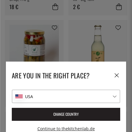
18 €
2 €
ARE YOU IN THE RIGHT PLACE?
BERNAL
THREE CENTS
Banderillas, 1 kg - Bernal
Lemon Tonic, 200 ml - Three
Cents
USA
24 €
2 €
CHANGE COUNTRY
Continue to thekitchenlab.de