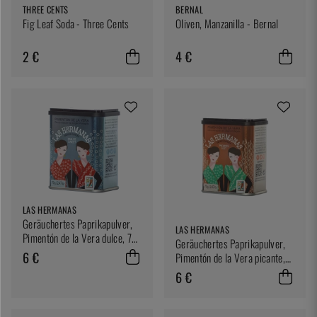
THREE CENTS
BERNAL
Fig Leaf Soda - Three Cents
Oliven, Manzanilla - Bernal
2 €
4 €
LAS HERMANAS
Geräuchertes Paprikapulver,
LAS HERMANAS
Pimentón de la Vera dulce, 70
Geräuchertes Paprikapulver,
Gramm - Las Hermanas
6 €
Pimentón de la Vera picante,
70 Gramm - Las Hermanas
6 €