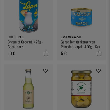
COCO LOPEZ
CASA MARRAZZO
Cream of Coconut, 425g -
Ganze Tomatenkonserven,
Coco Lopez
Pomodori Napoli, 420g - Casa
Marrazzo
10 €
5 €