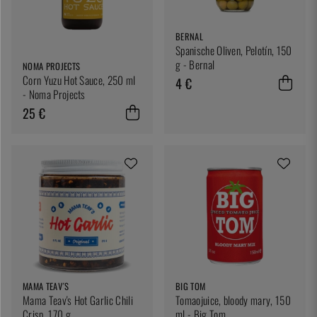
BERNAL
Spanische Oliven, Pelotín, 150
g - Bernal
NOMA PROJECTS
Corn Yuzu Hot Sauce, 250 ml
4 €
- Noma Projects
25 €
MAMA TEAV´S
BIG TOM
Mama Teav's Hot Garlic Chili
Tomaojuice, bloody mary, 150
Crisp, 170 g
ml - Big Tom