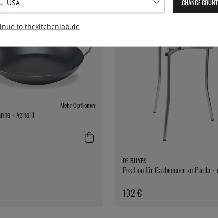
CHANGE COUNT
USA
inue to thekitchenlab.de
Mehr Optionen
anne - Agnelli
DE BUYER
Position für Gasbrenner zu Paella -
102 €