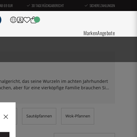
AB 69 EUR
30 TAGE RÜCKGABERECHT
SICHERE ZAHLUNGEN
Marken
Angebote
onalgericht, das seine Wurzeln im achten Jahrhundert
chen, aber für eine vierköpfige Familie brauchen Sie
en Sie meistens Paella-Pfannen. Neben ihrer Größe
re Griffe aus. Hier finden Sie unser Angebot an
ert Münder füllen können.
 Deckel
Sautépfannen
Wok-Pfannen