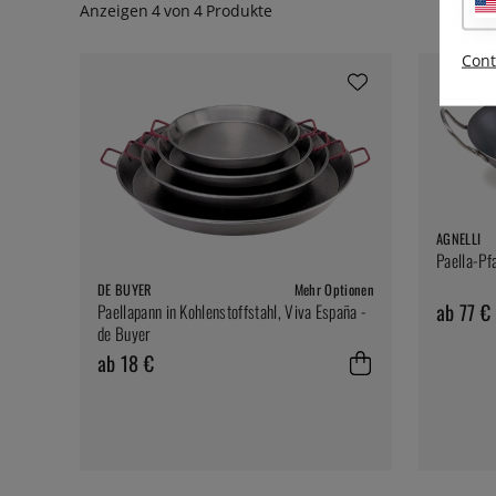
Anzeigen
4
von
4
Produkte
Cont
AGNELLI
Paella-Pf
DE BUYER
Mehr Optionen
ab 77 €
Paellapann in Kohlenstoffstahl, Viva España -
de Buyer
ab 18 €