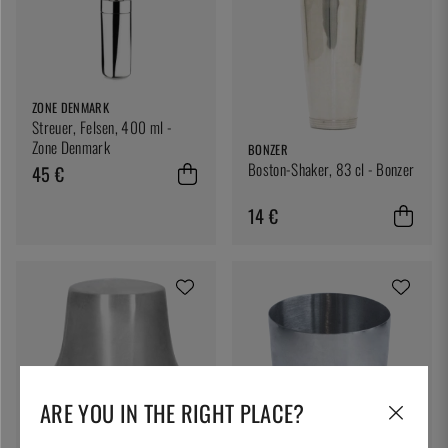
ZONE DENMARK
Streuer, Felsen, 400 ml -
Zone Denmark
BONZER
Boston-Shaker, 83 cl - Bonzer
45 €
14 €
ARE YOU IN THE RIGHT PLACE?