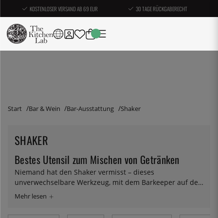
KOSTENLOSER VERSAND AB 69 EUR
30 TAGE RÜCKGABERECHT
Start
Bar & Wein
Bar-Ausstattung
Shaker
SHAKER
Bestes Utensil zum Mischen von Getränken
Niemand hat den Shaker vermisst – dieses
unverwechselbare Werkzeug, mit dem Barkeeper auf der
ganzen Welt Cocktails mixen. An der Oberfläche ist das
Design nichts Besonderes, zwei oder drei Teile, die mit
Flüssigkeit und Eis im Inneren zusammengefügt werden.