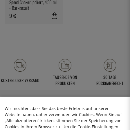
Speed Shaker, poliert, 450 ml
- Barkonsult
9 €
TAUSENDE VON
30 TAGE
KOSTENLOSER VERSAND
PRODUKTEN
RÜCKGABERECHT
Wir möchten, dass Sie das beste Erlebnis auf unserer
KitchenLab AB
Website haben, daher verwenden wir Cookies. Wenn Sie auf
VAT-ID: SE556785-619901
„Alle akzeptieren“ klicken, stimmen Sie der Speicherung von
kundenservice@thekitchenlab.de
Cookies in Ihrem Browser zu. Um die Cookie-Einstellungen