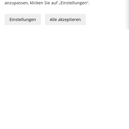
+46 8 410 95 200
anzupassen, klicken Sie auf „Einstellungen“.
Einstellungen
Alle akzeptieren
Datenschutzerklärung
Impressum
Allgemeine Geschäftsbedingungen
Geschenkkarte
2026 KitchenLab AB