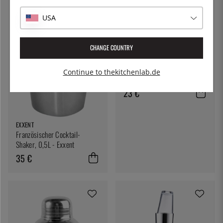
USA
CHANGE COUNTRY
EXXENT
Boston-Shaker 0,7 L
Continue to thekitchenlab.de
23 €
EXXENT
Französischer Cocktail-
Shaker, 0,5L - Exxent
35 €