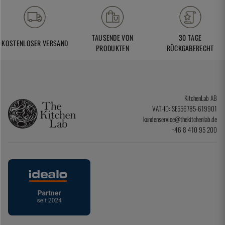
TAUSENDE VON
30 TAGE
KOSTENLOSER VERSAND
PRODUKTEN
RÜCKGABERECHT
KitchenLab AB
VAT-ID: SE556785-619901
kundenservice@thekitchenlab.de
+46 8 410 95 200