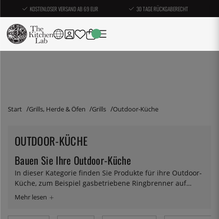
KOSTENLOSER VERSAND AB 69 EUR
30 TAGE RÜCKGABERECHT
Start
Grills, Herde & Öfen
Grills
Outdoor-Küche
OUTDOOR-KÜCHE
Bauen Sie Ihre Outdoor-Küche
In dieser Kategorie finden Sie Produkte für ihre Outdoor-
Küche, zum Beispiel gasbetriebene Ringbrenner auf
Bodenständern. Mit einer Lösung wie dieser haben Sie
die Freiheit, im Freien zu kochen, und Sie können
problemlos große Partys ausrichten – die größten