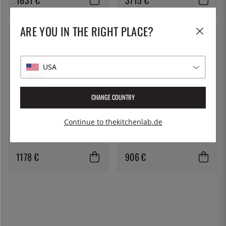
ARE YOU IN THE RIGHT PLACE?
USA
CHANGE COUNTRY
Continue to thekitchenlab.de
LOOFT
LOOFT
Spüle, Modul – Looft
Work-top, Modul - Looft
1178 €
906 €