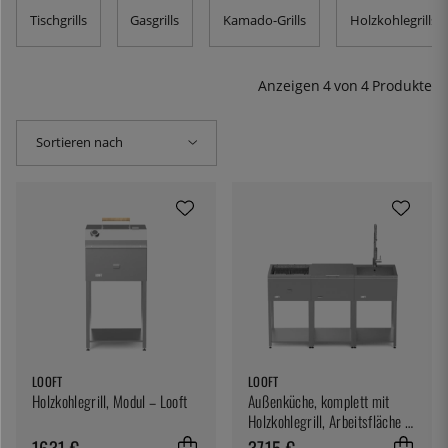
verwendbaren Pfannengrößen sind 80 cm.
Hier finden
Tischgrills
Gasgrills
Kamado-Grills
Holzkohlegrills
Sie auch Zubehör für Ihre Outdoor-Küche - darunter
Reglersets, Bodenständer, Servierbretter und kräftige
Pfannen.
Anzeigen
4
von
4
Produkte
Sortieren nach
LOOFT
LOOFT
Holzkohlegrill, Modul – Looft
Außenküche, komplett mit
Holzkohlegrill, Arbeitsfläche &
Spüle – Looft
1631 €
3715 €