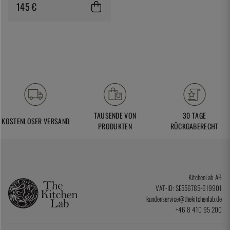
Warikome
145 €
TAUSENDE VON
30 TAGE
KOSTENLOSER VERSAND
PRODUKTEN
RÜCKGABERECHT
KitchenLab AB
VAT-ID: SE556785-619901
kundenservice@thekitchenlab.de
+46 8 410 95 200