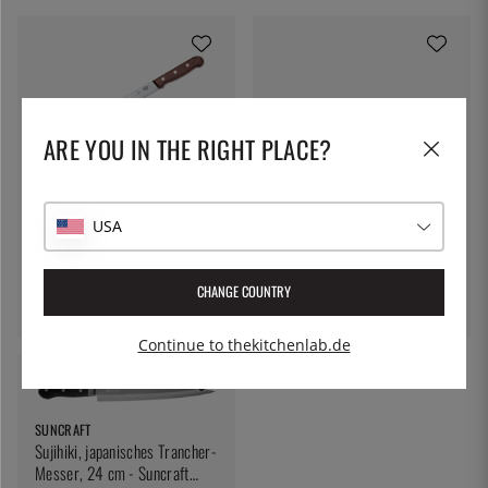
ARE YOU IN THE RIGHT PLACE?
VICTORINOX
Victorinox Lachsmesser mit
USA
JERO
Olivenschliff, 30 cm, Holz
Lachsmesser, 25cm - Jero
81 €
CHANGE COUNTRY
45 €
Continue to thekitchenlab.de
SUNCRAFT
Sujihiki, japanisches Trancher-
Messer, 24 cm - Suncraft