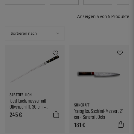
Anzeigen
5
von
5
Produkte
Sortieren nach
SABATIER LION
Ideal Lachsmesser mit
SUNCRAFT
Olivenschliff, 30 cm –
Yanagiba, Sashimi-Messer, 21
Sabatier Lion
245 €
cm - Suncraft Octa
181 €