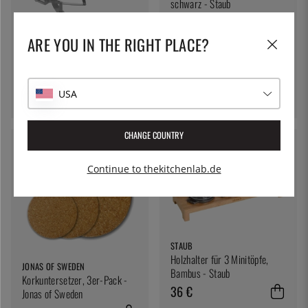
schwarz - Staub
36 €
ARE YOU IN THE RIGHT PLACE?
WESTMARK
Flexi-Achterbahn - Westmark
USA
83 €
CHANGE COUNTRY
Continue to thekitchenlab.de
STAUB
Holzhalter für 3 Minitöpfe,
JONAS OF SWEDEN
Bambus - Staub
Korkuntersetzer, 3er-Pack -
36 €
Jonas of Sweden