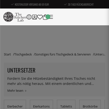
KOSTENLOSER VERSAND AB 69 EUR
30 TAGE RÜCKGABERECHT
Start
Tischgedeck
Sonstiges fürs Tischgedeck & Servieren
Untersetz
UNTERSETZER
Fordern Sie die Hitzebeständigkeit Ihres Tisches nicht
mehr als nötig heraus. Mit einem ordentlichen und
praktischen Untersetzer halten Sie z.B. heißes Gusseisen
von all ihren empfindlichen Oberflächen fern. Hier
finden Sie Untersetzer aus Holz, Metall, Marmor und
Silikon.
Eierbecher
Eierkartons
Tabletts
Brotkörbe