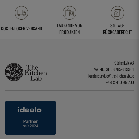
TAUSENDE VON
30 TAGE
KOSTENLOSER VERSAND
PRODUKTEN
RÜCKGABERECHT
KitchenLab AB
VAT-ID: SE556785-619901
kundenservice@thekitchenlab.de
+46 8 410 95 200