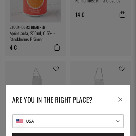
Kellnermesser - 3 Claveles
14 €
STOCKHOLMS BRÄNNERI
Apéro soda, 250ml, 0,5% -
Stockholms Bränneri
4 €
ARE YOU IN THE RIGHT PLACE?
SUPERBAG
SUPERBAG
Superbag 8 L - 100 µ
Superbag 1,3 L - 100 µ
USA
57 €
41 €