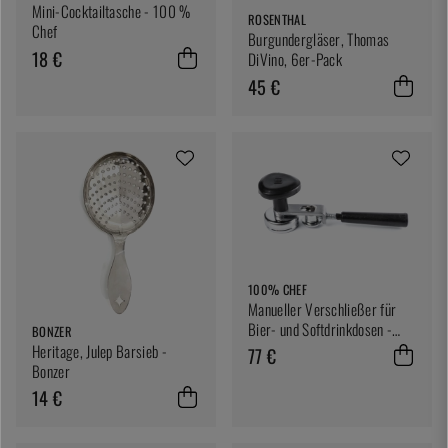
Mini-Cocktailtasche - 100 %
ROSENTHAL
Chef
Burgundergläser, Thomas
18 €
DiVino, 6er-Pack
45 €
100% CHEF
Manueller Verschließer für
Bier- und Softdrinkdosen -
BONZER
100% Chef
Heritage, Julep Barsieb -
77 €
Bonzer
14 €