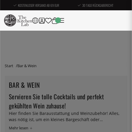
KOSTENLOSER VERSAND AB 69 EUR
30 TAGE RÜCKGABERECHT
Start
Bar & Wein
BAR & WEIN
Servieren Sie tolle Cocktails und perfekt
gekühlten Wein zuhause!
Hier finden Sie Barausstattung und Weinzubehör! Alles,
was nötig ist, um ein kleines Bargeschäft oder
Weinproben im Wohnzimmer zu führen. Eigentlich ist es
egal, wie ambitioniert Sie sind – und ob Sie dampfende