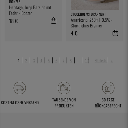
BONZER
Heritage, Julep Barsieb mit
Feder - Bonzer
STOCKHOLMS BRÄNNERI
Americano, 250ml, 0,5% -
18 €
Stockholms Bränneri
4 €
1
2
3
4
5
6
7
8
..
17
Nächste
»
TAUSENDE VON
30 TAGE
KOSTENLOSER VERSAND
PRODUKTEN
RÜCKGABERECHT