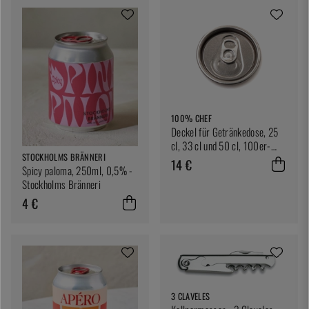
100% CHEF
Deckel für Getränkedose, 25
cl, 33 cl und 50 cl, 100er-
STOCKHOLMS BRÄNNERI
Pack.
14 €
Spicy paloma, 250ml, 0,5% -
Stockholms Bränneri
4 €
3 CLAVELES