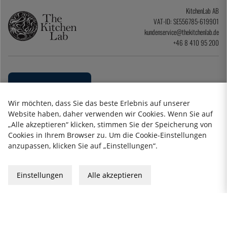
KitchenLab AB
VAT-ID: SE556785-619901
kundenservice@thekitchenlab.de
+46 8 410 95 200
Wir möchten, dass Sie das beste Erlebnis auf unserer
Website haben, daher verwenden wir Cookies. Wenn Sie auf
„Alle akzeptieren“ klicken, stimmen Sie der Speicherung von
Cookies in Ihrem Browser zu. Um die Cookie-Einstellungen
anzupassen, klicken Sie auf „Einstellungen“.
Datenschutzerklärung
Impressum
Allgemeine Geschäftsbedingungen
Einstellungen
Alle akzeptieren
Geschenkkarte