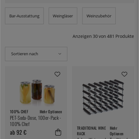
Cocktails oder erfrischende Sangrias zubereiten oder
perfekt temperierten Wein servieren möchten. Bei
Bar-Ausstattung
Weingläser
Weinzubehör
KitchenLab finden Sie eine große Auswahl an
Ausstattung und Zubehör rund um die Bar und den
Wein. Ob Shaker, Messbecher, Eisformer, Weinkühler,
Anzeigen
30
von
481
Produkte
Weinventile oder komplette Cocktail-Kits für diejenigen,
die loslegen möchten. Hier werden Sie fündig.
Sortieren nach
100% CHEF
Mehr Optionen
PET-Soda-Dose, 100er-Pack -
100% Chef
TRADITIONAL WINE
Mehr
ab 92 €
RACK
Optionen