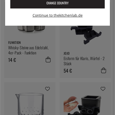
CHANGE COUNTRY
Continue to thekitchenlab.de
FUNKTION
Whisky-Steine aus Edelstahl,
4er-Pack - Funktion
JOJO
Eisform für Klaris, Würfel - 2
14 €
Stück
54 €