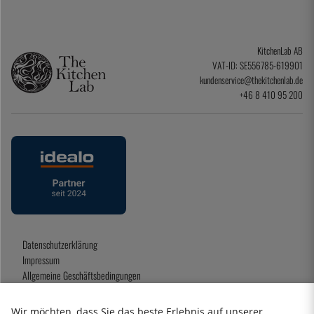
KitchenLab AB
VAT-ID: SE556785-619901
kundenservice@thekitchenlab.de
+46 8 410 95 200
Datenschutzerklärung
Impressum
Allgemeine Geschäftsbedingungen
Geschenkkarte
Wir möchten, dass Sie das beste Erlebnis auf unserer