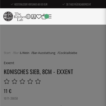
KOSTENLOSER VERSAND AB 69 EUR
30 TAGE RÜCKGABERECHT
Start
Bar & Wein
Bar-Ausstattung
Cocktailsiebe
Exxent
KONISCHES SIEB, 8CM - EXXENT
11
€
1071-26658