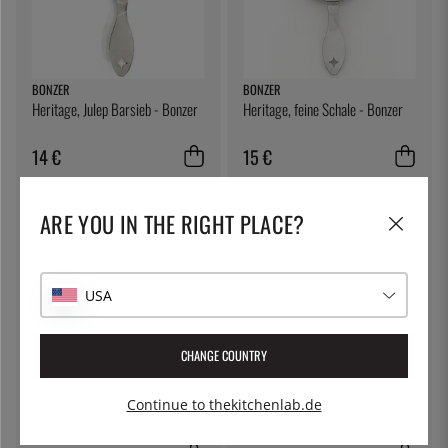
BONZER
BONZER
Heritage, Julep Barsieb - Bonzer
Heritage, feine Schale - Bonzer
14 €
15 €
ARE YOU IN THE RIGHT PLACE?
USA
CHANGE COUNTRY
EXXENT
BONZER
Continue to thekitchenlab.de
Spirituosenmaß 2/4 cl - Exxent
Barlöffel, 27 cm - Bonzer