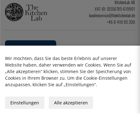
KitchenLab AB
VAT-ID: SE556785-619901
kundenservice@thekitchenlab.de
+46 8 410 95 200
Wir möchten, dass Sie das beste Erlebnis auf unserer
Website haben, daher verwenden wir Cookies. Wenn Sie auf
„Alle akzeptieren“ klicken, stimmen Sie der Speicherung von
Cookies in Ihrem Browser zu. Um die Cookie-Einstellungen
anzupassen, klicken Sie auf „Einstellungen“.
Datenschutzerklärung
Impressum
Allgemeine Geschäftsbedingungen
Einstellungen
Alle akzeptieren
Geschenkkarte
2026 KitchenLab AB