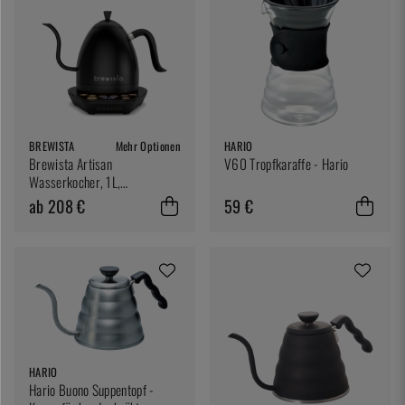
BREWISTA
Mehr Optionen
HARIO
Brewista Artisan
V60 Tropfkaraffe - Hario
Wasserkocher, 1L,
Wasserkocher
ab 208 €
59 €
HARIO
Hario Buono Suppentopf -