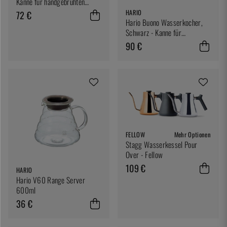
Kanne für handgebrühten
Kaffee
HARIO
72 €
Hario Buono Wasserkocher,
Schwarz - Kanne für
handgebrühten Kaffee
90 €
FELLOW
Mehr Optionen
Stagg Wasserkessel Pour
Over - Fellow
109 €
HARIO
Hario V60 Range Server
600ml
36 €