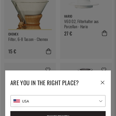
HARIO
V60 02, Filterhalter aus
Porzellan - Hario
27 €
CHEMEX
Filter, 6-8 Tassen - Chemex
15 €
ARE YOU IN THE RIGHT PLACE?
USA
HARIO
Hario V60 Range Server
800ml