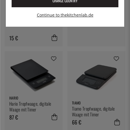
CHANGE COUNTRY
40 €
Continue to thekitchenlab.de
CHEMEX
Filter für Chemex 3 Tassen
15 €
HARIO
TIAMO
Hario Tropfwaage, digitale
Tiamo Tropfwaage, digitale
Waage mit Timer
Waage mit Timer
87 €
66 €