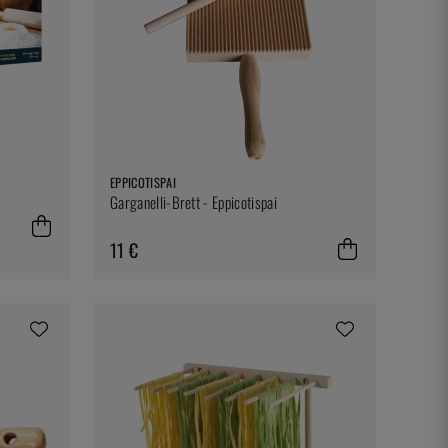
EPPICOTISPAI
Garganelli-Brett - Eppicotispai
11 €