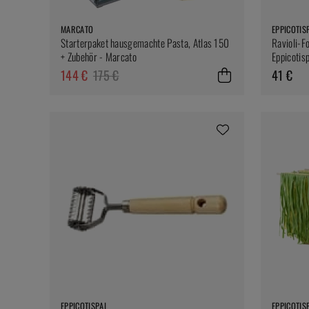
MARCATO
EPPICOTIS
Starterpaket hausgemachte Pasta, Atlas 150
Ravioli-F
+ Zubehör - Marcato
Eppicotis
144 €
175 €
41 €
EPPICOTISPAI
EPPICOTIS