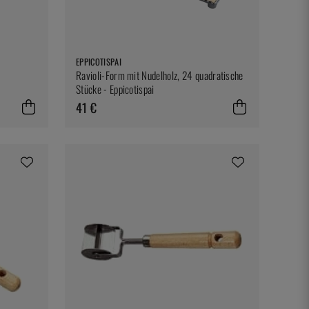
EPPICOTISPAI
Ravioli-Form mit Nudelholz, 24 quadratische
Stücke - Eppicotispai
41 €