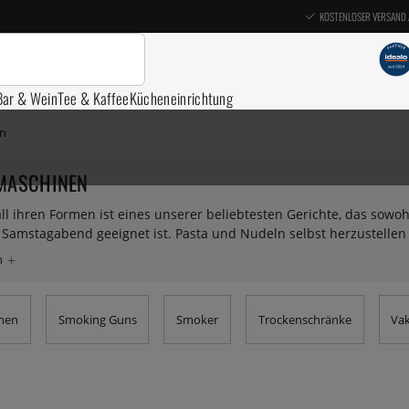
KOSTENLOSER VERSAND 
Bar & Wein
Tee & Kaffee
Kücheneinrichtung
n
MASCHINEN
all ihren Formen ist eines unserer beliebtesten Gerichte, das sowo
Samstagabend geeignet ist. Pasta und Nudeln selbst herzustellen 
chine haben. Hier finden Sie solide, handgekurbelte Nudelmaschin
mit dem Sie ganz einfach verschiedene Nudelsorten wie Tagliatell
vor, dass so viele verschiedene köstliche Gerichte aus dem gleic
perfekt für diejenigen, die gerne ihre eigenen Cracker zu Hause 
nen
Smoking Guns
Smoker
Trockenschränke
Va
gleiten, um eine perfekt gleichmäßige Dicke Ihrer Knäckebrotsche
elmaschine und allgemeine Utensilien zur Herstellung von Nudeln
 wie Lasagne, Linguini und Ravioli erkunden möchten – oder ob Si