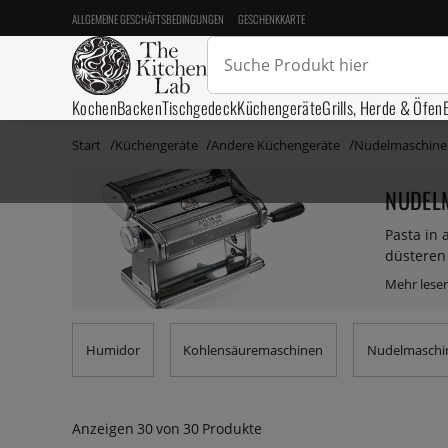
ALLGEMEINE GESCHÄFTSBEDINGUNGEN
GESCHENKKARTE
Kochen
Backen
Tischgedeck
Küchengeräte
Grills, Herde & Öfen
Start
Küchengeräte
Andere Küchengeräte
Nudelmaschine
NUDEL
Pasta in 
düsteren 
Nudelmas
Zubehör, 
Sie sich 
ist auch 
Humidor
Kohlensäuremaschinen
Nudelmaschi
Maschine 
Ihre Nud
und Pasta
Sie sie.
Anzeigen
30
von
30
Produkte