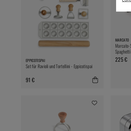
MARCATO
Marcato-S
Spaghetti
225 €
EPPICOTISPAI
Set für Ravioli und Tortellini - Eppicotispai
91 €