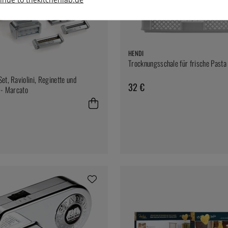
HENDI
Trocknungsschale für frische Pasta
et, Raviolini, Reginette und
32 €
 - Marcato