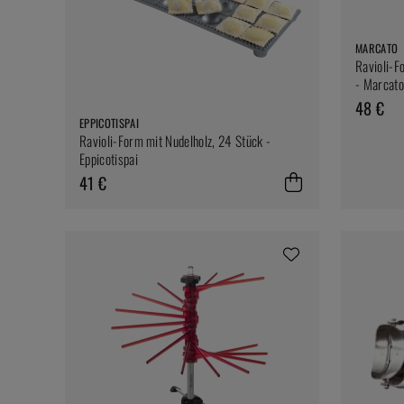
MARCATO
Ravioli-F
- Marcato
48 €
EPPICOTISPAI
Ravioli-Form mit Nudelholz, 24 Stück -
Eppicotispai
41 €