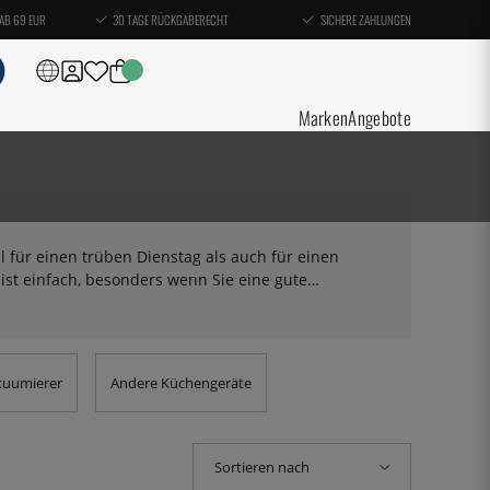
AB 69 EUR
30 TAGE RÜCKGABERECHT
SICHERE ZAHLUNGEN
Marken
Angebote
hl für einen trüben Dienstag als auch für einen
ist einfach, besonders wenn Sie eine gute
en in höchster Qualität. Viele von ihnen haben
e, Lasagne und Fettucchini zubereiten können. Stellen
hen Teig zubereitet werden können! Eine Nudelmaschine
machen. Lassen Sie den Teig vor dem Backen durch die
kuumierer
Andere Küchengeräte
iben zu erhalten. Hier finden Sie auch Zubehör für
. Egal, ob Sie von den Spaghetti-Rollern wegkommen
e handgerollte Pasta herstellen möchten, hier finden
Sortieren nach