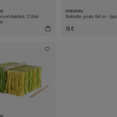
PAI
EPPICOTISPAI
orm mit Nudelholz, 12 Stück -
Nudelroller, gerade, 6x6 cm - Eppic
pai
15 €
PAI