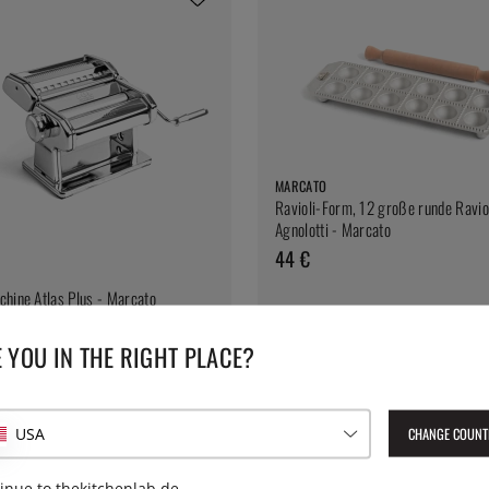
MARCATO
Ravioli-Form, 12 große runde Raviol
Agnolotti - Marcato
44 €
hine Atlas Plus - Marcato
 YOU IN THE RIGHT PLACE?
CHANGE COUNT
USA
inue to thekitchenlab.de