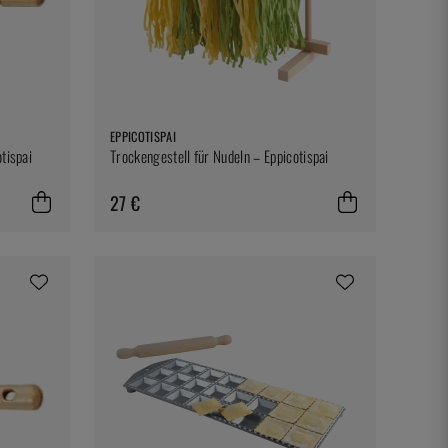
EPPICOTISPAI
tispai
Trockengestell für Nudeln – Eppicotispai
27 €