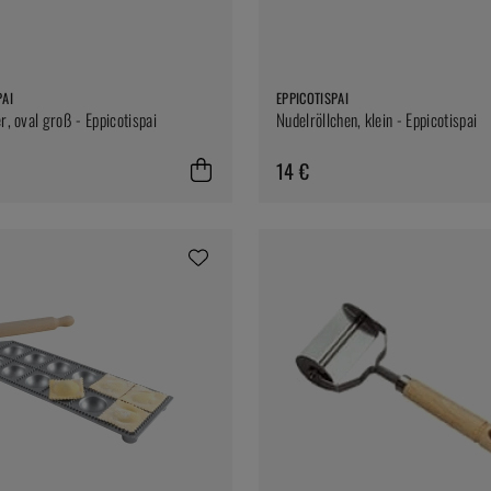
PAI
EPPICOTISPAI
r, oval groß - Eppicotispai
Nudelröllchen, klein - Eppicotispai
14 €