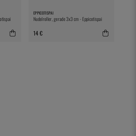
EPPICOTISPAI
otispai
Nudelroller, gerade 3x3 cm - Eppicotispai
14 €