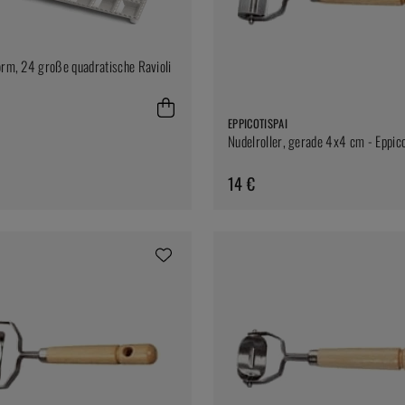
orm, 24 große quadratische Ravioli
EPPICOTISPAI
Nudelroller, gerade 4x4 cm - Eppico
14 €