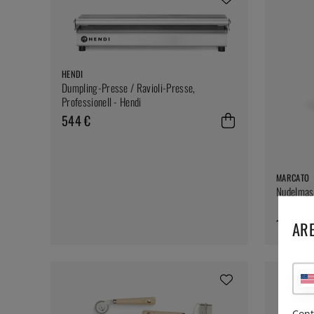
HENDI
Dumpling-Presse / Ravioli-Presse,
Professionell - Hendi
544 €
MARCATO
Nudelmasc
111 €
ARE
Cont