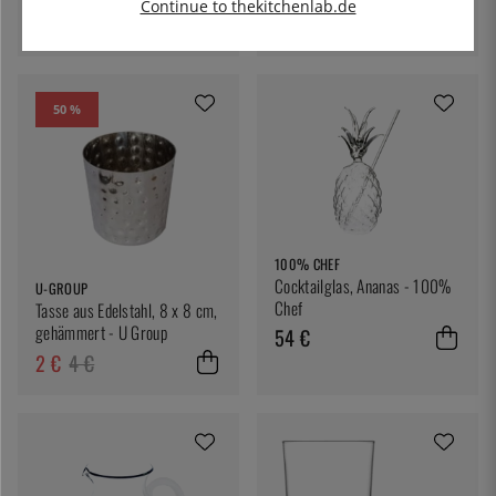
Continue to thekitchenlab.de
3 €
50 %
100% CHEF
Cocktailglas, Ananas - 100%
U-GROUP
Chef
Tasse aus Edelstahl, 8 x 8 cm,
gehämmert - U Group
54 €
2 €
4 €