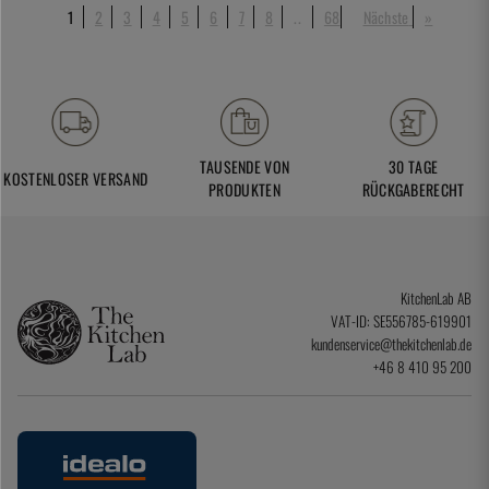
1
2
3
4
5
6
7
8
..
68
Nächste
»
TAUSENDE VON
30 TAGE
KOSTENLOSER VERSAND
PRODUKTEN
RÜCKGABERECHT
KitchenLab AB
VAT-ID: SE556785-619901
kundenservice@thekitchenlab.de
+46 8 410 95 200