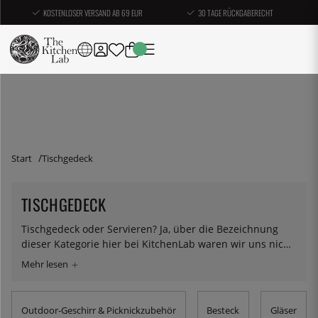
KOSTENLOSER VERSAND AB 69 EUR
30 TAGE RÜCKGABERECHT
Start
Tischgedeck
TISCHGEDECK
Tischgedeck oder Servieren? Ja, über die Bezeichnung
dieser Kategorie hier bei KitchenLab waren wir uns nicht
einig – aber hier finden Sie alles rund um Teller, Gläser
und Besteck. So viel Engagement und Interesse in das
Kochen zu stecken, wie Sie es bekanntlich tun, und es
dann nicht schön zu präsentieren, wäre ein bisschen so,
Outdoor-Geschirr & Picknickzubehör
Besteck
Gläser