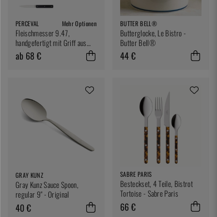
PERCEVAL
Mehr Optionen
BUTTER BELL®
Fleischmesser 9.47,
Butterglocke, Le Bistro -
handgefertigt mit Griff aus
Butter Bell®
POM - Perceval
ab 68 €
44 €
SABRE PARIS
GRAY KUNZ
Besteckset, 4 Teile, Bistrot
Gray Kunz Sauce Spoon,
Tortoise - Sabre Paris
regular 9" - Original
66 €
40 €