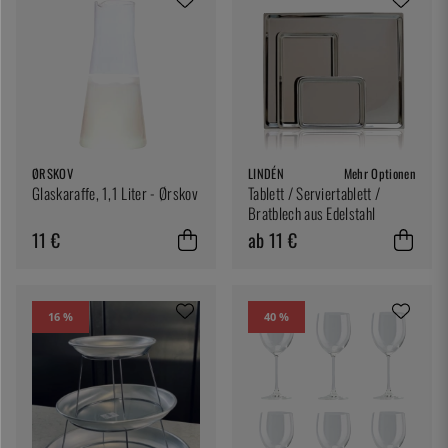
ØRSKOV
LINDÉN
Mehr Optionen
Glaskaraffe, 1,1 Liter - Ørskov
Tablett / Serviertablett /
Bratblech aus Edelstahl
11 €
ab 11 €
16 %
40 %