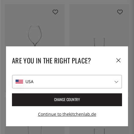
ARE YOU IN THE RIGHT PLACE?
KIMURA GLASS
KIMURA GLASS
Weinglas 340 ml, Piccolo -
Tumbler 300 ml, Wasabi -
Kimura Glass
Kimura Glass
USA
20 €
13 €
CHANGE COUNTRY
Continue to thekitchenlab.de