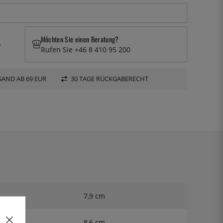
Möchten Sie einen Beratung?
.
Rufen Sie +46 8 410 95 200
AND AB 69 EUR
30 TAGE RÜCKGABERECHT
7,9 cm
8,6 cm