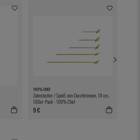
100% CHEF
BONNIE
Zahnstocher / Spieß zum Durchtrennen, 18 cm,
Ett rec
100er-Pack - 100% Chef
9 €
28 €