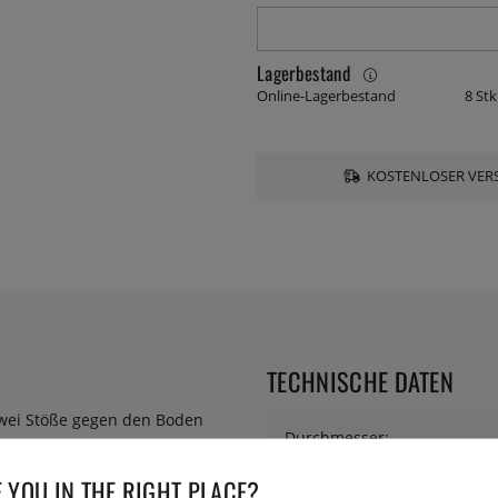
Lagerbestand
Online-Lagerbestand
8 Stk
KOSTENLOSER VERS
TECHNISCHE DATEN
zwei Stöße gegen den Boden
Durchmesser:
 YOU IN THE RIGHT PLACE?
Höhe: