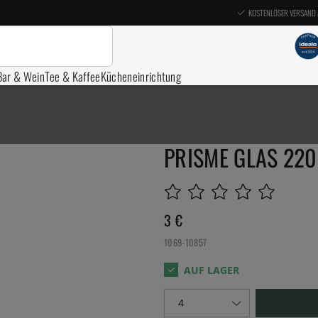
KOSTENLOSER VERSAND 
Bar & Wein
Tee & Kaffee
Kücheneinrichtung
PRISME GLAS 220
3
€
1069-10857