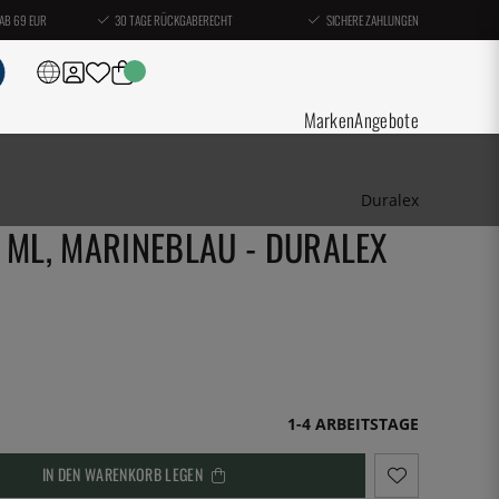
AB 69 EUR
30 TAGE RÜCKGABERECHT
SICHERE ZAHLUNGEN
Marken
Angebote
Duralex
 ML, MARINEBLAU - DURALEX
1-4 ARBEITSTAGE
IN DEN WARENKORB LEGEN