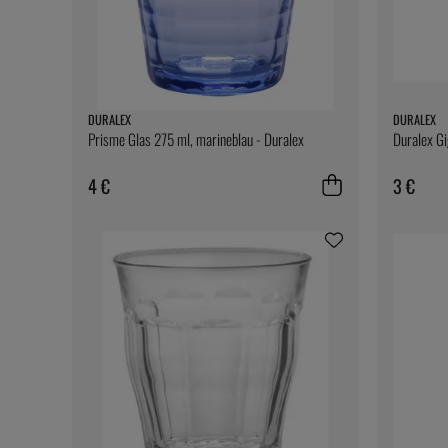
DURALEX
DURALEX
Prisme Glas 275 ml, marineblau - Duralex
Duralex G
4 €
3 €