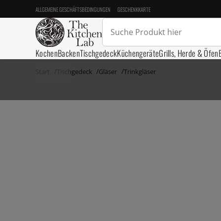
ALLGEMEINE GESCHÄFTSBEDINGUNGEN
GESCHENKKARTE
Kochen
Backen
Tischgedeck
Küchengeräte
Grills, Herde & Öfen
Start
Tischgedeck
Gläser
Trinkgläser