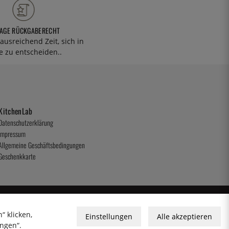
TAGE RÜCKGABERECHT
ausreichend Zeit, sich in
 zu entscheiden..
KitchenLab
Datenschutzerklärung
Impressum
Allgemeine Geschäftsbedingungen
Geschenkkarte
“ klicken,
Einstellungen
Alle akzeptieren
ungen“.