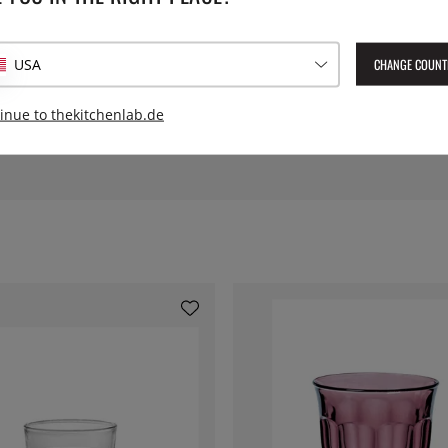
Serie:
CHANGE COUNT
USA
Herstellernummer:
dur1553d
inue to thekitchenlab.de
EAN:
3550190501162