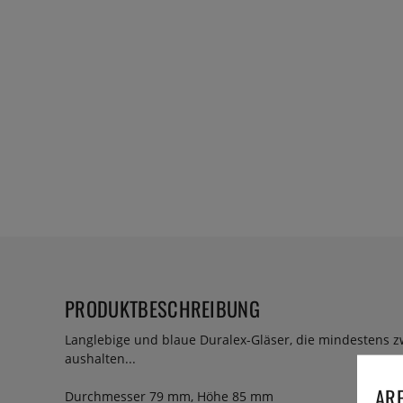
PRODUKTBESCHREIBUNG
Langlebige und blaue Duralex-Gläser, die mindestens 
aushalten...
ARE
Durchmesser 79 mm, Höhe 85 mm