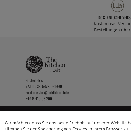
KOSTENLOSER VERS
Kostenloser Versa
Bestellungen über 
KitchenLab AB
VAT-ID: SE556785-619901
kundenservice@thekitchenlab.de
+46 8 410 95 200
2026 KitchenLab AB
Wir möchten, dass Sie das beste Erlebnis auf unserer Website h
stimmen Sie der Speicherung von Cookies in Ihrem Browser zu. U