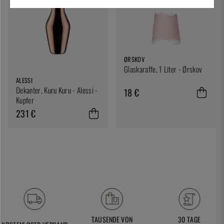
ØRSKOV
Glaskaraffe, 1 Liter - Ørskov
ALESSI
Dekanter, Kuru Kuru - Alessi -
18 €
Kupfer
231 €
TAUSENDE VON
30 TAGE