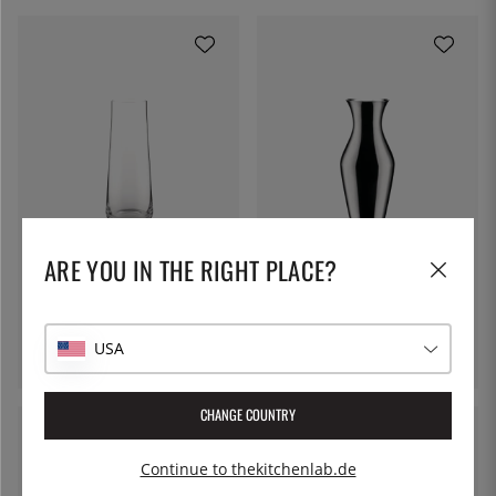
ARE YOU IN THE RIGHT PLACE?
ALESSI
ALESSI
Wasserkaraffe, Eugenia -
Dekanter, Kuru Kuru - Alessi -
Alessi
Rostfreier Stahl
USA
45 €
186 €
CHANGE COUNTRY
Continue to thekitchenlab.de