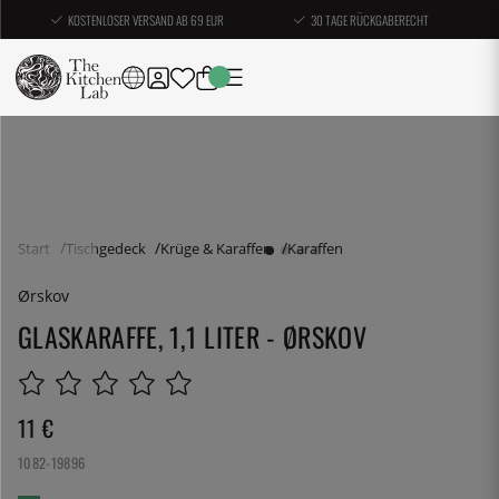
KOSTENLOSER VERSAND AB 69 EUR
30 TAGE RÜCKGABERECHT
Start
Tischgedeck
Krüge & Karaffen
Karaffen
Ørskov
GLASKARAFFE, 1,1 LITER - ØRSKOV
11
€
1082-19896