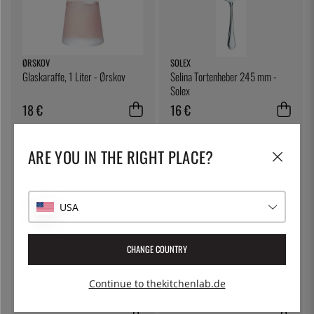
ØRSKOV
SOLEX
Glaskaraffe, 1 Liter - Ørskov
Selina Tortenheber 245 mm -
Solex
18 €
16 €
ARE YOU IN THE RIGHT PLACE?
USA
CHANGE COUNTRY
ÖSTLIN
BONNA
Continue to thekitchenlab.de
Gastrolöffel / Servierlöffel
Schale 14cm, Hygge Weiß -
Bonna