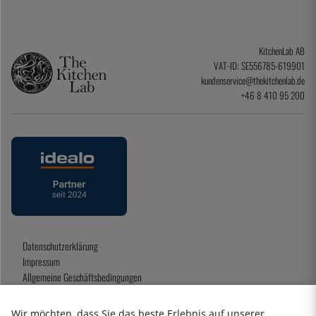
KitchenLab AB
VAT-ID: SE556785-619901
kundenservice@thekitchenlab.de
+46 8 410 95 200
Datenschutzerklärung
Impressum
Allgemeine Geschäftsbedingungen
Geschenkkarte
Wir möchten, dass Sie das beste Erlebnis auf unserer