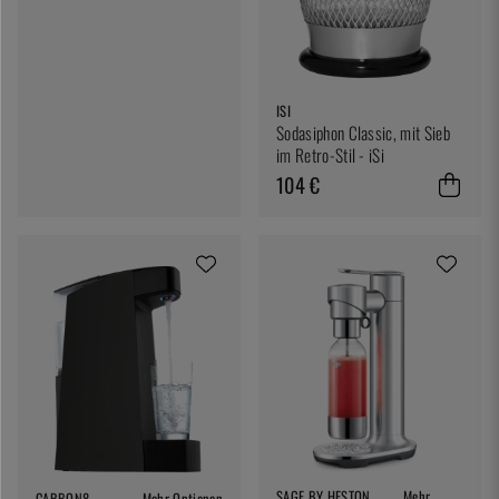
ISI
Sodasiphon Classic, mit Sieb
im Retro-Stil - iSi
104 €
SAGE BY HESTON
Mehr
CARBON8
Mehr Optionen