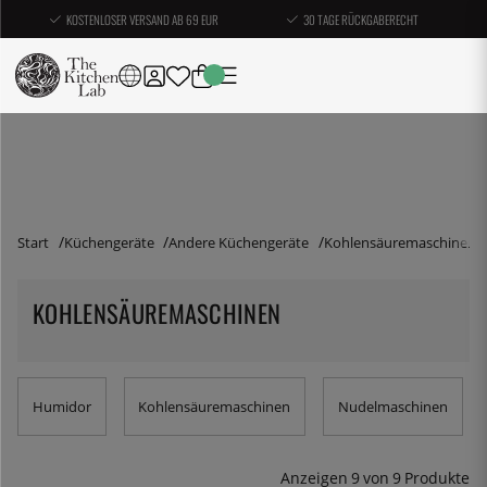
KOSTENLOSER VERSAND AB 69 EUR
30 TAGE RÜCKGABERECHT
Start
Küchengeräte
Andere Küchengeräte
Kohlensäuremaschinen
KOHLENSÄUREMASCHINEN
Humidor
Kohlensäuremaschinen
Nudelmaschinen
Anzeigen
9
von
9
Produkte