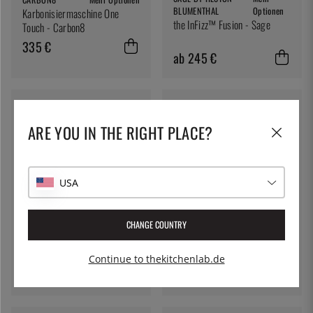
BLUMENTHAL
Optionen
Karbonisiermaschine One
the InFizz™ Fusion - Sage
Touch - Carbon8
335 €
ab 245 €
ARE YOU IN THE RIGHT PLACE?
USA
ISI
Sodakartuschen CO2, 10er
Pack (Kohlensäure) - iSi
CHANGE COUNTRY
ISI
Mehr Optionen
8 €
Zusatzflasche für Twist'n
Sparkle Virtuoso - iSi
Continue to thekitchenlab.de
36 €