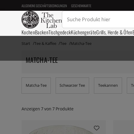
ALLGEMEINE GESCHÄFTSBEDINGUNGEN
GESCHENKKARTE
Kochen
Backen
Tischgedeck
Küchengeräte
Grills, Herde & Öfen
Start
Tee & Kaffee
Tee
Matcha-Tee
MATCHA-TEE
Matcha-Tee
Schwarzer Tee
Teekannen
T
Anzeigen
7
von
7
Produkte