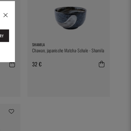
RY
SHAMILA
 Bambus
Chawan, japanische Matcha-Schale - Shamila
32 €