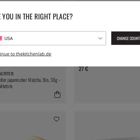
 YOU IN THE RIGHT PLACE?
CHANGE COUNT
USA
GRANS KVALITETSTE
Chasen - Matcha-Schneebesen aus
inue to thekitchenlab.de
27 €
LITETSTE
ller japanischer Matcha, Bio, 30g -
litetste