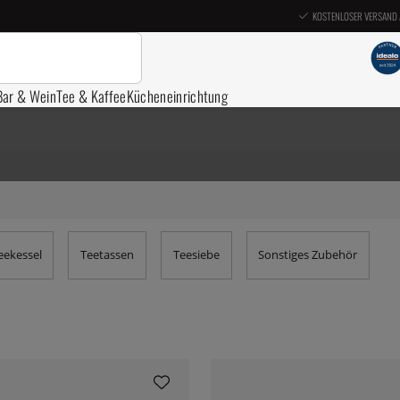
KOSTENLOSER VERSAND 
Bar & Wein
Tee & Kaffee
Kücheneinrichtung
eekessel
Teetassen
Teesiebe
Sonstiges Zubehör