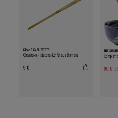
GRANS KVALITETSTE
THE KITCH
Chashaku - Matcha-Löffel aus Bambus
Komplettp
9 €
90 €
9