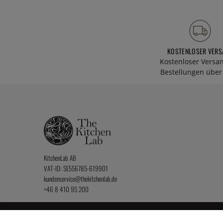
KOSTENLOSER VERS
Kostenloser Versa
Bestellungen über 
KitchenLab AB
VAT-ID: SE556785-619901
kundenservice@thekitchenlab.de
+46 8 410 95 200