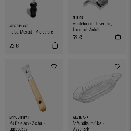
TELLIER
Mandelmühle, Käsereibe,
MICROPLANE
Trommel-Modell
Reibe, Muskat - Microplane
52 €
22 €
EPPICOTISPAI
WESTMARK
Meißeleisen / Zester -
Apfelreibe im Glas -
Eppicotispai
Westmark