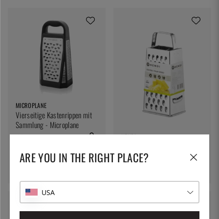
MICROPLANE
Vierseitige Kastenrippen mit
Sammlung - Microplane
63 €
HENDI
Vierseitige Reibe - Hendi
ARE YOU IN THE RIGHT PLACE?
14 €
USA