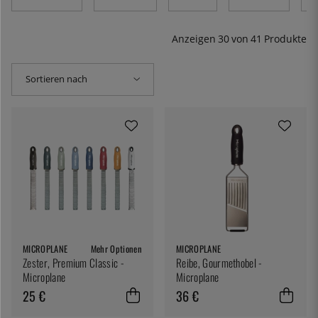
Linguini gelingt am besten mit einer Trüffelreibe. Es gibt
auch klassische Kegelreiben und Muskatreiben. Ganz
einfach: eine Reibe für alle Fälle.
Anzeigen
30
von
41
Produkte
Sortieren nach
MICROPLANE
Mehr Optionen
MICROPLANE
Zester, Premium Classic -
Reibe, Gourmethobel -
Microplane
Microplane
25 €
36 €