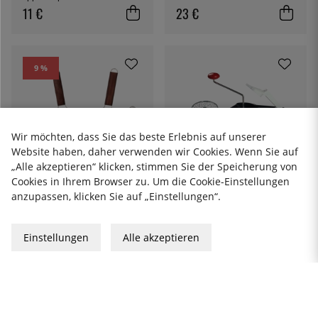
11 €
23 €
9 %
Wir möchten, dass Sie das beste Erlebnis auf unserer
Website haben, daher verwenden wir Cookies. Wenn Sie auf
„Alle akzeptieren“ klicken, stimmen Sie der Speicherung von
Cookies in Ihrem Browser zu. Um die Cookie-Einstellungen
WESTMARK
anzupassen, klicken Sie auf „Einstellungen“.
Rivare / Mondlandefähre
Schnitzel Mouli - Westmark
82 €
MICROPLANE
Einstellungen
Alle akzeptieren
Grater, Master, 3-pack -
Microplane
136 €
149 €