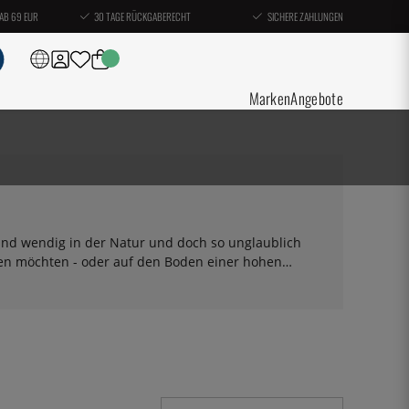
AB 69 EUR
30 TAGE RÜCKGABERECHT
SICHERE ZAHLUNGEN
Marken
Angebote
und wendig in der Natur und doch so unglaublich
iten möchten - oder auf den Boden einer hohen
ayonnaise auf. Die Handmixer, die Sie hier finden,
ier finden Sie auch Zubehör für die von uns
Ersatzteile.