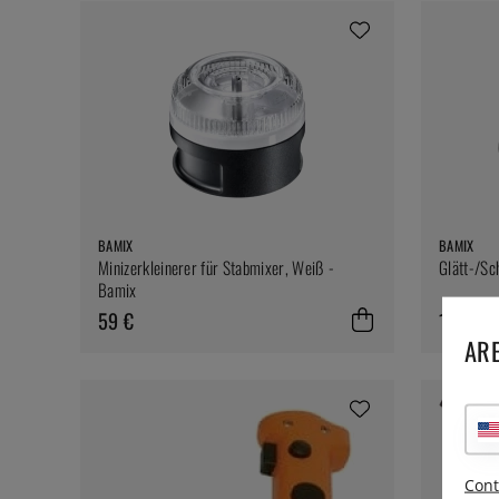
BAMIX
BAMIX
Minizerkleinerer für Stabmixer, Weiß -
Glätt-/Sc
Bamix
59 €
18 €
ARE
Cont