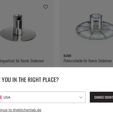
BAMIX
hlagaufsatz für Bamix Stabmixer
Pulverscheibe für Bamix Stabmixer
21 €
 YOU IN THE RIGHT PLACE?
CHANGE COUNT
USA
inue to thekitchenlab.de