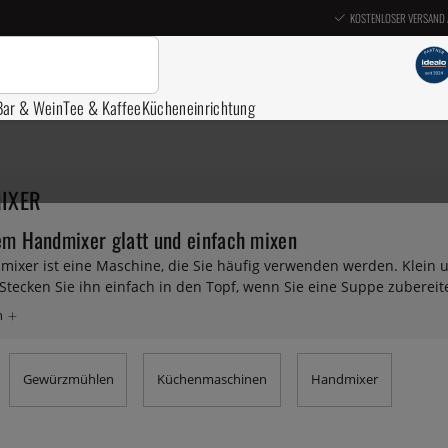
KOSTENLOSER VERSAND 
Bar & Wein
Tee & Kaffee
Kücheneinrichtung
IXER
em Handmixer glatt und einfach mixen
mixer ist eine Maschine, die Sie häufig verwenden werden. Klein 
. Stecken Sie ihn einfach in den Topf, wenn Sie eine Suppe zubere
 mit Eiern und Öl und wirbeln Sie im Handumdrehen eine cremige M
 höchster Qualität und machen alle Mixaufgaben zum Vergnügen. H
nen Mixer. Wir haben unter anderem Behälter, Spezialklingen und 
Gewürzmühlen
Küchenmaschinen
Handmixer