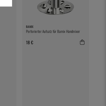
BAMIX
Perforierter Aufsatz für Bamix Handmixer
18 €