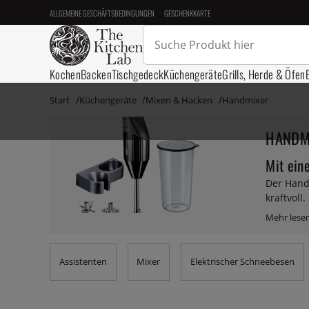
ALLGEMEINE GESCHÄFTSBEDINGUNGEN
GESCHENKKARTE
Kochen
Backen
Tischgedeck
Küchengeräte
Grills, Herde & Öfen
Start
Küchengeräte
Mixen & Hacken
Handmixer
HANDM
Mit ein
Der Hand
kraftvoll
Schüssel
sind von
vertriebe
Assistenten
Mixer
Elektrischer Schneebesen