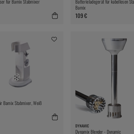
ser für Bamix Stabmixer
Batterieladegerät für kabellosen St
Bamix
109 €
ür Bamix Stabmixer, Weiß
DYNAMIC
Dynamix Blender - Dynamic