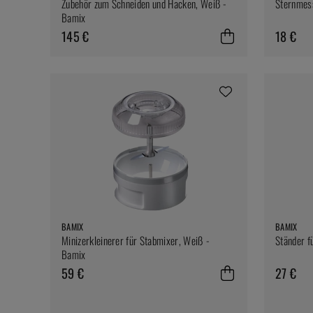
Zubehör zum Schneiden und Hacken, Weiß -
Sternmes
Bamix
145 €
18 €
BAMIX
BAMIX
Minizerkleinerer für Stabmixer, Weiß -
Ständer f
Bamix
59 €
27 €