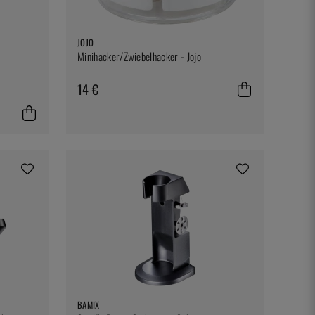
JOJO
Minihacker/Zwiebelhacker - Jojo
14 €
BAMIX