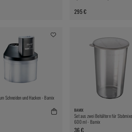
295 €
um Schneiden und Hacken - Bamix
BAMIX
Set aus zwei Behältern für Stabmix
600 ml - Bamix
36 €