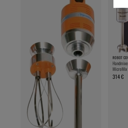
ROBOT CO
Handmixe
MicroMix
314 €