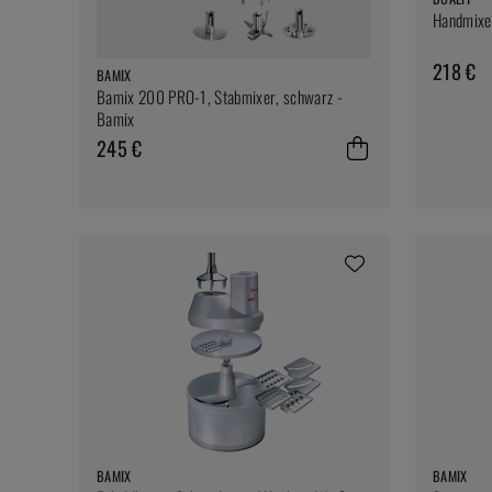
Handmixer
218 €
BAMIX
Bamix 200 PRO-1, Stabmixer, schwarz -
Bamix
245 €
BAMIX
BAMIX