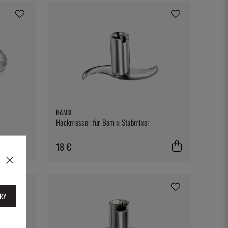
BAMIX
Hackmesser für Bamix Stabmixer
18 €
RY