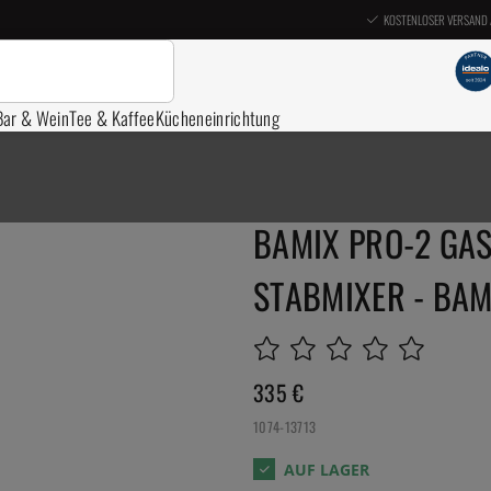
KOSTENLOSER VERSAND 
Bar & Wein
Tee & Kaffee
Kücheneinrichtung
BAMIX PRO-2 GAS
STABMIXER - BAMI
335
€
1074-13713