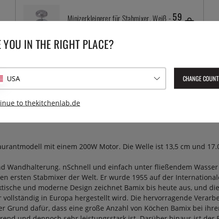
59
Minizerkleinerer für Stabmixer, Weiß -
Bamix
€
 YOU IN THE RIGHT PLACE?
CHANGE COUNT
USA
inue to thekitchenlab.de
staurantmodell mit einem 200W Motor. Die Welle ist 13,5 cm und 1
und Wandhalterung. nSchnell und einfach unter fließendem Wasser z
en ersten Stabmixer der Welt. Er wurde 1955 auf der International
aktische und moderne Design zeichnet Bamix bis heute aus, und di
r vollständig in Europa hergestellt wird. Die hervorragende Verar
 der Grund dafür, dass eine große Anzahl von Köchen Bamix bei ih
d und dennoch sehr leistungsstark ist. Darüber hinaus ist der Bam