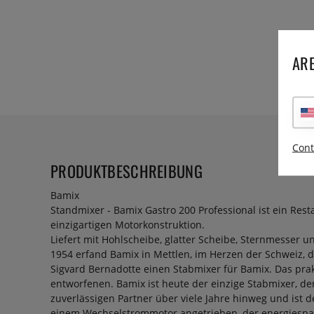
ARE
Cont
PRODUKTBESCHREIBUNG
Bamix
Standmixer - Bamix Gastro 200 Professional ist ein Re
einzigartigen Motorkonstruktion.
Liefert mit Hohlscheibe, glatter Scheibe, Sternmesser 
1954 erfand Bamix in Mettlen, im Herzen der Schweiz, d
Sigvard Bernadotte einen Stabmixer für Bamix. Das pr
entworfenen. Bamix ist heute der einzige Stabmixer, de
zuverlässigen Partner über viele Jahre hinweg und ist
einem Wechselstrommotor angetrieben, der energiesparen