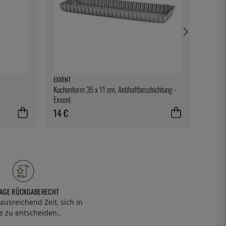
EXXENT
ONIS
Kuchenform 35 x 11 cm, Antihaftbeschichtung -
Levitas
Exxent
14 €
13 €
TAGE RÜCKGABERECHT
ausreichend Zeit, sich in
 zu entscheiden..