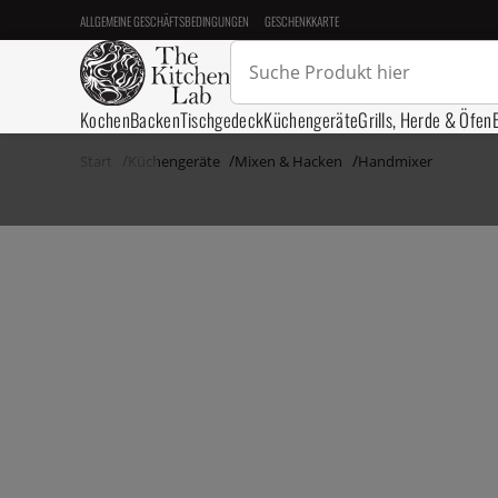
ALLGEMEINE GESCHÄFTSBEDINGUNGEN
GESCHENKKARTE
Kochen
Backen
Tischgedeck
Küchengeräte
Grills, Herde & Öfen
Start
Küchengeräte
Mixen & Hacken
Handmixer