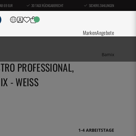
AB 69 EUR
30 TAGE RÜCKGABERECHT
SICHERE ZAHLUNGEN
Marken
Angebote
Bamix
TRO PROFESSIONAL,
X - WEISS
1-4 ARBEITSTAGE