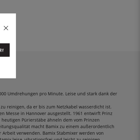
RY
7.000 Umdrehungen pro Minute. Leise und stark dank der
u reinigen, da er bis zum Netzkabel wasserdicht ist.
en Messe in Hannover ausgestellt. 1961 entwirft Prinz
e heutigen Pürierstäbe ähneln dem vom Prinzen
beitungsqualität macht Bamix zu einem außerordentlich
rer Arbeit verwenden. Bamix Stabmixer werden von
ix leise, vibrationsfrei und leicht zu reinigen.