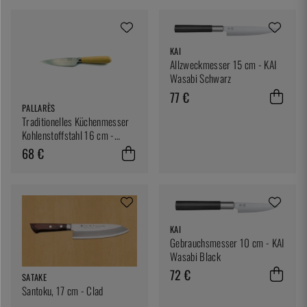
KAI
Allzweckmesser 15 cm - KAI
Wasabi Schwarz
77 €
PALLARÈS
Traditionelles Küchenmesser
Kohlenstoffstahl 16 cm -
Pallarés
68 €
KAI
Gebrauchsmesser 10 cm - KAI
Wasabi Black
72 €
SATAKE
Santoku, 17 cm - Clad