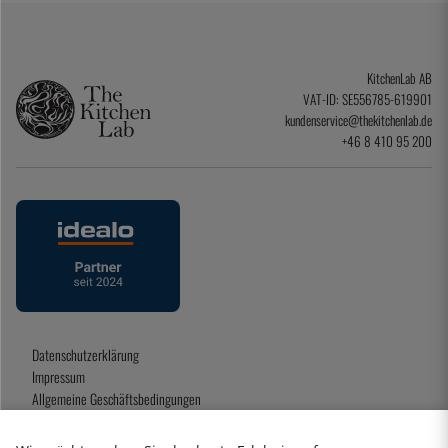
KitchenLab AB
VAT-ID: SE556785-619901
kundenservice@thekitchenlab.de
+46 8 410 95 200
Datenschutzerklärung
Impressum
Allgemeine Geschäftsbedingungen
Geschenkkarte