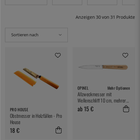
Anzeigen
30
von
31
Produkte
Sortieren nach
OPINEL
Mehr Optionen
Allzweckmesser mit
Wellenschliff 10 cm, mehrere
Farben - Opinel
ab 15 €
PRO HOUSE
Obstmesser in Holzfällen - Pro
House
18 €