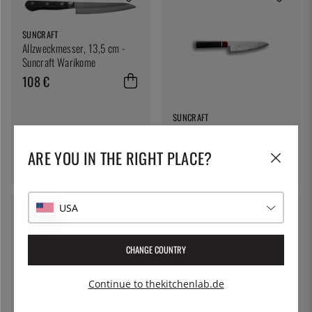
SUNCRAFT
Allzweckmesser, 13,5 cm -
Suncraft Warikome
108 €
SUNCRAFT
Kleines Santoku, 14,5 cm -
Suncraft Octa
ARE YOU IN THE RIGHT PLACE?
154 €
USA
CHANGE COUNTRY
Continue to thekitchenlab.de