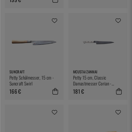
SUNCRAFT
MCUSTA/ZANMAI
Petty Schälmesser, 15 cm -
Petty 15 cm, Classic
Suncraft Swirl
Damastmesser Corian -
Mcusta/Zanmai
166 €
181 €