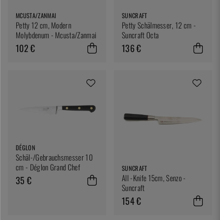
MCUSTA/ZANMAI
SUNCRAFT
Petty 12 cm, Modern
Petty Schälmesser, 12 cm -
Molybdenum - Mcusta/Zanmai
Suncraft Octa
102 €
136 €
DÉGLON
Schäl-/Gebrauchsmesser 10
cm - Déglon Grand Chef
SUNCRAFT
All -Knife 15cm, Senzo -
35 €
Suncraft
154 €